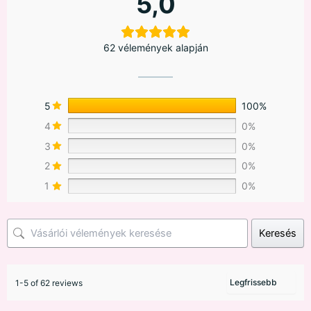
5,0
62 vélemények alapján
5
100%
4
0%
3
0%
2
0%
1
0%
Keresés
1-5 of 62 reviews