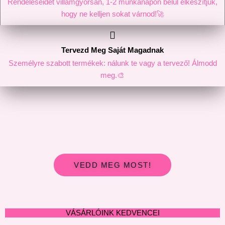
Rendeléseidet villámgyorsan, 1-2 munkanapon belül elkészítjük,
hogy ne kelljen sokat várnod!🚀
Tervezd Meg Saját Magadnak
Személyre szabott termékek: nálunk te vagy a tervező! Álmodd
meg.🎨
VEDD MEG MOST!
VÁSÁRLÓINK KEDVENCEI