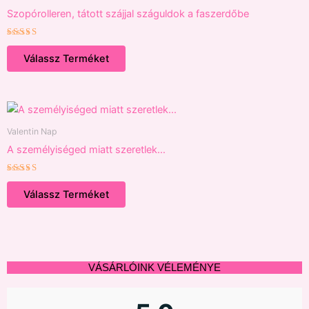
Szopórolleren, tátott szájjal száguldok a faszerdőbe
Értékelés:
5.00
Válassz Terméket
/ 5
Valentin Nap
A személyiséged miatt szeretlek…
Értékelés:
5.00
Válassz Terméket
/ 5
VÁSÁRLÓINK VÉLEMÉNYE