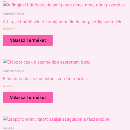
Valentin Nap
A fingjaid büdösek, de amíg nem ölnek meg, addig szeretlek
Értékelés:
5.00
Válassz Terméket
/ 5
Valentin Nap
Először csak a szemeidbe szerettem bele…
Értékelés:
5.00
Válassz Terméket
/ 5
Vicces