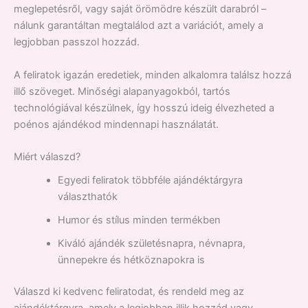
meglepetésről, vagy saját örömödre készült darabról –
nálunk garantáltan megtalálod azt a variációt, amely a
legjobban passzol hozzád.
A feliratok igazán eredetiek, minden alkalomra találsz hozzá
illő szöveget. Minőségi alapanyagokból, tartós
technológiával készülnek, így hosszú ideig élvezheted a
poénos ajándékod mindennapi használatát.
Miért válaszd?
Egyedi feliratok többféle ajándéktárgyra
választhatók
Humor és stílus minden termékben
Kiváló ajándék születésnapra, névnapra,
ünnepekre és hétköznapokra is
Válaszd ki kedvenc feliratodat, és rendeld meg az