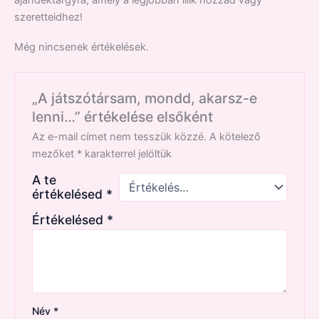
ajándéktárgyra, amely a legjobban illik hozzád vagy
szeretteidhez!
Még nincsenek értékelések.
„A játszótársam, mondd, akarsz-e
lenni…” értékelése elsőként
Az e-mail címet nem tesszük közzé.
A kötelező
mezőket
*
karakterrel jelöltük
A te
értékelésed
*
Értékelésed
*
Név
*