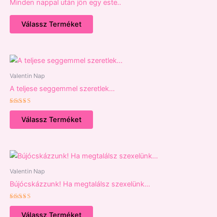
Minden nappal után jön egy este..
Válassz Terméket
Valentin Nap
A teljese seggemmel szeretlek…
Értékelés:
5.00
Válassz Terméket
/ 5
Valentin Nap
Bújócskázzunk! Ha megtalálsz szexelünk…
Értékelés:
5.00
Válassz Terméket
/ 5