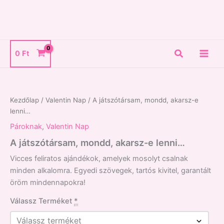
Skip
to
content
Search
0
Ft
A
játszótársam,
mondd,
Kezdőlap
/
Valentin Nap
/ A játszótársam, mondd, akarsz-e
akarsz-
lenni…
e
lenni...
Pároknak
,
Valentin Nap
mennyiség
A játszótársam, mondd, akarsz-e lenni…
Vicces feliratos ajándékok, amelyek mosolyt csalnak
minden alkalomra. Egyedi szövegek, tartós kivitel, garantált
öröm mindennapokra!
Válassz Terméket
*