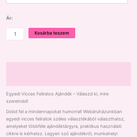
Ár:
Kosárba teszem
Leírás
Vélemények (0)
Egyedi Vicces Feliratos Ajándék – Válaszd ki, mire
szeretnéd!
Dobd fel a mindennapokat humorral! Webáruházunkban
egyedi vicces feliratok széles választékából választhatsz,
amelyeket többféle ajándéktárgyra, praktikus használati
cikkre is kérhetsz. Legyen szó ajándékról, munkahelyi