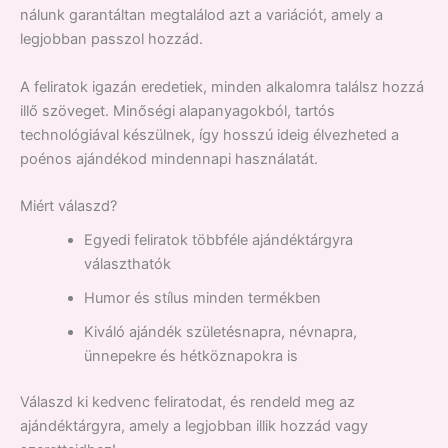
nálunk garantáltan megtalálod azt a variációt, amely a
legjobban passzol hozzád.
A feliratok igazán eredetiek, minden alkalomra találsz hozzá
illő szöveget. Minőségi alapanyagokból, tartós
technológiával készülnek, így hosszú ideig élvezheted a
poénos ajándékod mindennapi használatát.
Miért válaszd?
Egyedi feliratok többféle ajándéktárgyra
választhatók
Humor és stílus minden termékben
Kiváló ajándék születésnapra, névnapra,
ünnepekre és hétköznapokra is
Válaszd ki kedvenc feliratodat, és rendeld meg az
ajándéktárgyra, amely a legjobban illik hozzád vagy