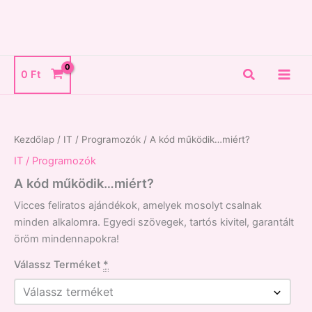
Skip
to
content
Search
0
Ft
A
kód
működik...miért?
Kezdőlap
/
IT / Programozók
/ A kód működik…miért?
mennyiség
IT / Programozók
A kód működik…miért?
Vicces feliratos ajándékok, amelyek mosolyt csalnak
minden alkalomra. Egyedi szövegek, tartós kivitel, garantált
öröm mindennapokra!
Válassz Terméket
*