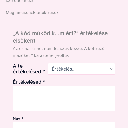
szeretteidhez!
Még nincsenek értékelések.
„A kód működik…miért?” értékelése
elsőként
Az e-mail címet nem tesszük közzé.
A kötelező
mezőket
*
karakterrel jelöltük
A te
értékelésed
*
Értékelésed
*
Név
*