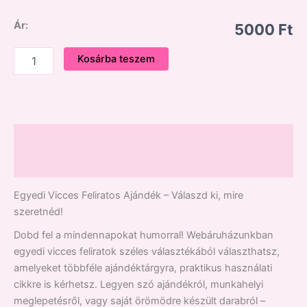
Ár:
5000 Ft
Kosárba teszem
Leírás
Vélemények (0)
Egyedi Vicces Feliratos Ajándék – Válaszd ki, mire
szeretnéd!
Dobd fel a mindennapokat humorral! Webáruházunkban
egyedi vicces feliratok széles választékából választhatsz,
amelyeket többféle ajándéktárgyra, praktikus használati
cikkre is kérhetsz. Legyen szó ajándékról, munkahelyi
meglepetésről, vagy saját örömödre készült darabról –