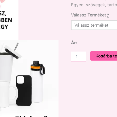
Egyedi szövegek, tartó
Válassz Terméket
*
Ár:
Kosárba t