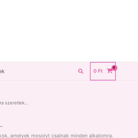
Search
0
Ft
ek
ra szeretlek…
…
ékok, amelyek mosolyt csalnak minden alkalomra.