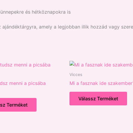
, ünnepekre és hétköznapokra is
z ajándéktárgyra, amely a legjobban illik hozzád vagy szere
Vicces
udsz menni a picsába
Mi a fasznak ide szakember
:
Válassz Terméket
ssz Terméket