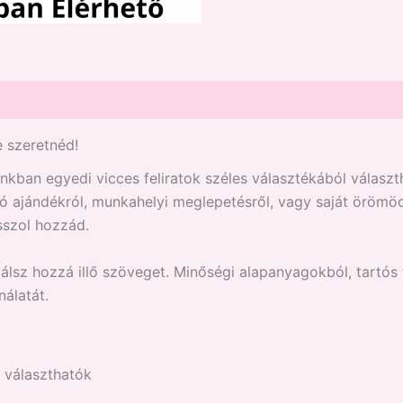
e szeretnéd!
ban egyedi vicces feliratok széles választékából választh
szó ajándékról, munkahelyi meglepetésről, vagy saját örömöd
sszol hozzád.
lálsz hozzá illő szöveget. Minőségi alapanyagokból, tartós
álatát.
a választhatók