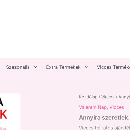
Szezonális
Extra Termékek
Vicces Termék
Annyira
Kezdőlap
/
Vicces
/ Annyi
szeretlek...
Valentin Nap
,
Vicces
mennyiség
Annyira szeretlek
Vicces feliratos ajánd