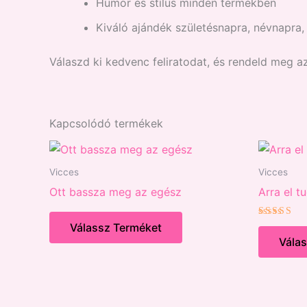
Humor és stílus minden termékben
Kiváló ajándék születésnapra, névnapra
Válaszd ki kedvenc feliratodat, és rendeld meg a
Kapcsolódó termékek
Vicces
Vicces
Ott bassza meg az egész
Arra el t
Értékelés
Válassz Terméket
5.00
Vála
/ 5