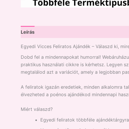
Leírás
Vélemények (0)
Egyedi Vicces Feliratos Ajándék – Válaszd ki, mir
Dobd fel a mindennapokat humorral! Webáruházunk
praktikus használati cikkre is kérhetsz. Legyen 
megtalálod azt a variációt, amely a legjobban pa
A feliratok igazán eredetiek, minden alkalomra ta
élvezheted a poénos ajándékod mindennapi haszn
Miért válaszd?
Egyedi feliratok többféle ajándéktárgyr