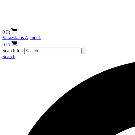
0
Ft
Varázslatos Ajándék
0
Ft
Search for:
Search