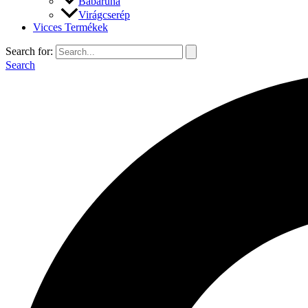
Babaruha
Virágcserép
Vicces Termékek
Search for:
Search