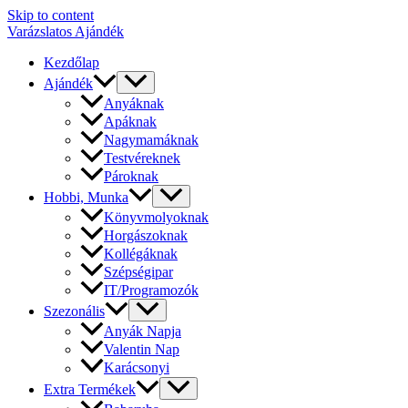
Skip to content
Varázslatos Ajándék
Kezdőlap
Ajándék
Anyáknak
Apáknak
Nagymamáknak
Testvéreknek
Pároknak
Hobbi, Munka
Könyvmolyoknak
Horgászoknak
Kollégáknak
Szépségipar
IT/Programozók
Szezonális
Anyák Napja
Valentin Nap
Karácsonyi
Extra Termékek