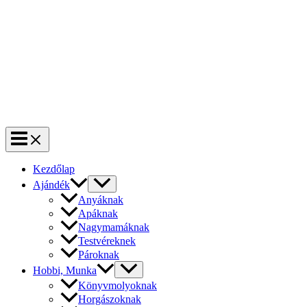
Kezdőlap
Ajándék
Anyáknak
Apáknak
Nagymamáknak
Testvéreknek
Pároknak
Hobbi, Munka
Könyvmolyoknak
Horgászoknak