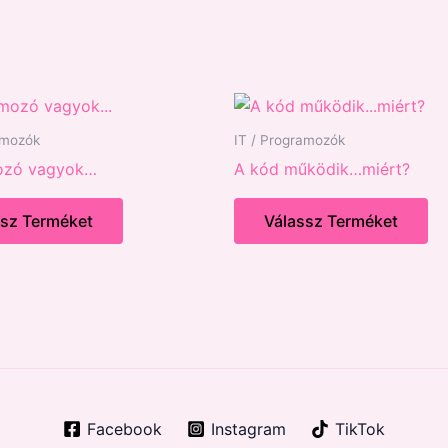
amozók
IT / Programozók
ozó vagyok…
A kód működik…miért?
ssz Terméket
Válassz Terméket
Facebook
Instagram
TikTok