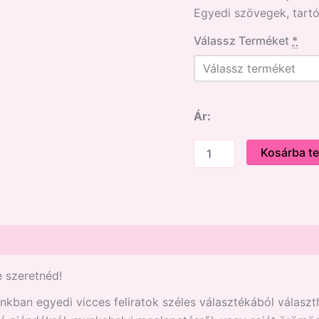
Egyedi szövegek, tartó
Válassz Terméket
*
Ár:
Kosárba t
e szeretnéd!
ban egyedi vicces feliratok széles választékából választh