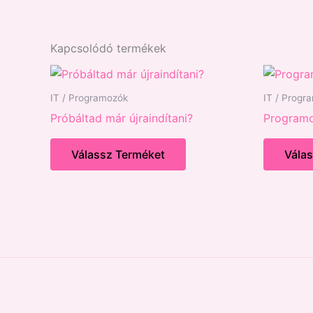
Kapcsolódó termékek
IT / Programozók
IT / Progr
Próbáltad már újraindítani?
Program
Válassz Terméket
Vála