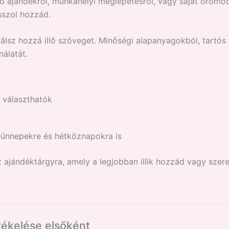
szó ajándékról, munkahelyi meglepetésről, vagy saját örömöd
sszol hozzád.
lálsz hozzá illő szöveget. Minőségi alapanyagokból, tartós
álatát.
a választhatók
, ünnepekre és hétköznapokra is
z ajándéktárgyra, amely a legjobban illik hozzád vagy szere
tékelése elsőként