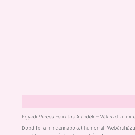
Leírás
Vélemények (0)
Egyedi Vicces Feliratos Ajándék – Válaszd ki, mir
Dobd fel a mindennapokat humorral! Webáruházunk