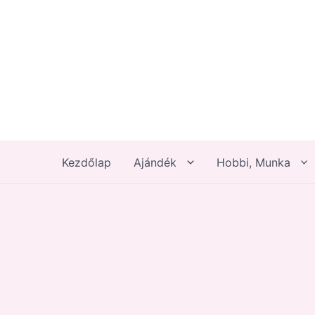
Skip
to
content
Kezdőlap
Ajándék
Hobbi, Munka