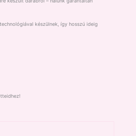
re készült darabról – nálunk garantáltan
 technológiával készülnek, így hosszú ideig
tteidhez!