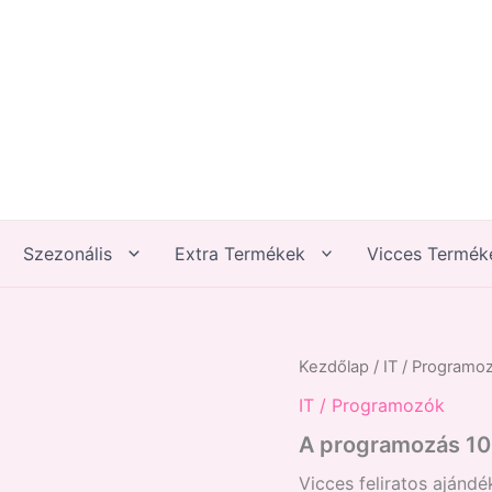
Szezonális
Extra Termékek
Vicces Termék
A
Kezdőlap
/
IT / Programo
programozás
IT / Programozók
10%
kódírás...
A programozás 10
mennyiség
Vicces feliratos ajánd