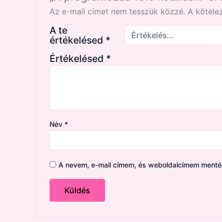
Az e-mail címet nem tesszük közzé.
A kötel
A te
értékelésed
*
Értékelésed
*
Név
*
A nevem, e-mail címem, és weboldalcímem ment