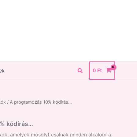
Search
0
Ft
ek
zók
/ A programozás 10% kódírás…
% kódírás…
ékok, amelyek mosolyt csalnak minden alkalomra.