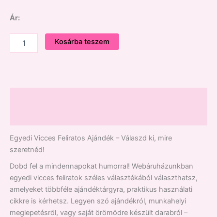
Ár:
Kosárba teszem
Leírás
Vélemények (0)
Egyedi Vicces Feliratos Ajándék – Válaszd ki, mire
szeretnéd!
Dobd fel a mindennapokat humorral! Webáruházunkban
egyedi vicces feliratok széles választékából választhatsz,
amelyeket többféle ajándéktárgyra, praktikus használati
cikkre is kérhetsz. Legyen szó ajándékról, munkahelyi
meglepetésről, vagy saját örömödre készült darabról –