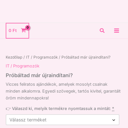
Skip
to
content
Search
0
Ft
Próbáltad
már
újraindítani?
Kezdőlap
/
IT / Programozók
/ Próbáltad már újraindítani?
mennyiség
IT / Programozók
Próbáltad már újraindítani?
Vicces feliratos ajándékok, amelyek mosolyt csalnak
minden alkalomra. Egyedi szövegek, tartós kivitel, garantált
öröm mindennapokra!
👉 Válaszd ki, melyik termékre nyomtassuk a mintát:
*