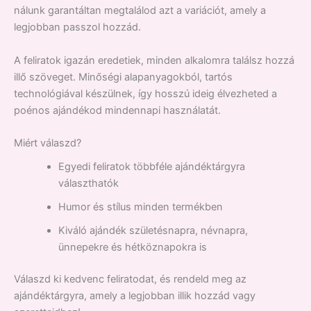
nálunk garantáltan megtalálod azt a variációt, amely a
legjobban passzol hozzád.
A feliratok igazán eredetiek, minden alkalomra találsz hozzá
illő szöveget. Minőségi alapanyagokból, tartós
technológiával készülnek, így hosszú ideig élvezheted a
poénos ajándékod mindennapi használatát.
Miért válaszd?
Egyedi feliratok többféle ajándéktárgyra
választhatók
Humor és stílus minden termékben
Kiváló ajándék születésnapra, névnapra,
ünnepekre és hétköznapokra is
Válaszd ki kedvenc feliratodat, és rendeld meg az
ajándéktárgyra, amely a legjobban illik hozzád vagy