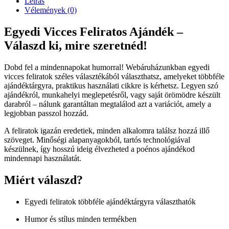
Leírás
Vélemények (0)
Egyedi Vicces Feliratos Ajándék –
Válaszd ki, mire szeretnéd!
Dobd fel a mindennapokat humorral! Webáruházunkban egyedi
vicces feliratok széles választékából választhatsz, amelyeket többféle
ajándéktárgyra, praktikus használati cikkre is kérhetsz. Legyen szó
ajándékról, munkahelyi meglepetésről, vagy saját örömödre készült
darabról – nálunk garantáltan megtalálod azt a variációt, amely a
legjobban passzol hozzád.
A feliratok igazán eredetiek, minden alkalomra találsz hozzá illő
szöveget. Minőségi alapanyagokból, tartós technológiával
készülnek, így hosszú ideig élvezheted a poénos ajándékod
mindennapi használatát.
Miért válaszd?
Egyedi feliratok többféle ajándéktárgyra választhatók
Humor és stílus minden termékben