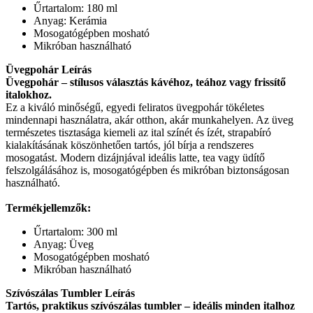
Űrtartalom: 180 ml
Anyag: Kerámia
Mosogatógépben mosható
Mikróban használható
Üvegpohár Leírás
Üvegpohár – stílusos választás kávéhoz, teához vagy frissítő
italokhoz.
Ez a kiváló minőségű, egyedi feliratos üvegpohár tökéletes
mindennapi használatra, akár otthon, akár munkahelyen. Az üveg
természetes tisztasága kiemeli az ital színét és ízét, strapabíró
kialakításának köszönhetően tartós, jól bírja a rendszeres
mosogatást. Modern dizájnjával ideális latte, tea vagy üdítő
felszolgálásához is, mosogatógépben és mikróban biztonságosan
használható.
Termékjellemzők:
Űrtartalom: 300 ml
Anyag: Üveg
Mosogatógépben mosható
Mikróban használható
Szívószálas Tumbler Leírás
Tartós, praktikus szívószálas tumbler – ideális minden italhoz