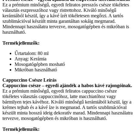
Ez a prémium minőségű, egyedi feliratos presszós csésze tökéletes
választás eszpresszóhoz vagy ristrettohoz. Kiváló minőségű
kerámiából készül, így a kávé ízét tökéletesen megőrzi. A tartós
szublimációval készült minta garantáltan sokáig megmarad.
Mindennapi használatra tervezve, mosogatógépben és mikróban is
használható.
Termékjellemzők:
Űrtartalom: 80 ml
Anyag: Kerámia
Mosogatógépben mosható
Mikróban használható
Cappuccino Csésze Leírás
Cappuccino csésze – egyedi ajándék a habos kávé rajongóinak.
Ez a prémium minőségű, egyedi feliratos cappuccino csésze
tökéletes választás cappuccinóhoz, latte macchiatóhoz vagy
bármilyen tejes kávéhoz. Kiváló minőségű kerámiából készül, így a
krémes tejhab és a kávé íze is megmarad. A tartós szublimációval
készült minta hosszú ideig dekoratív marad. Mindennapi használatra
tervezve, mosogatógépben és mikróban is használható.
Termékjellemzők: