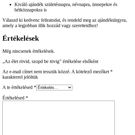
Kiváló ajándék születésnapra, névnapra, ünnepekre és
hétköznapokra is
Válaszd ki kedvenc feliratodat, és rendeld meg az ajándéktárgyra,
amely a legjobban illik hozzád vagy szeretteidhez!
Értékelések
Még nincsenek értékelések.
„Az élet rövid, szopd be tövig” értékelése elsőként
Az e-mail címet nem tesszük közzé.
A kötelező mezőket
*
karakterrel jelöltük
A te értékelésed
*
Értékelésed
*