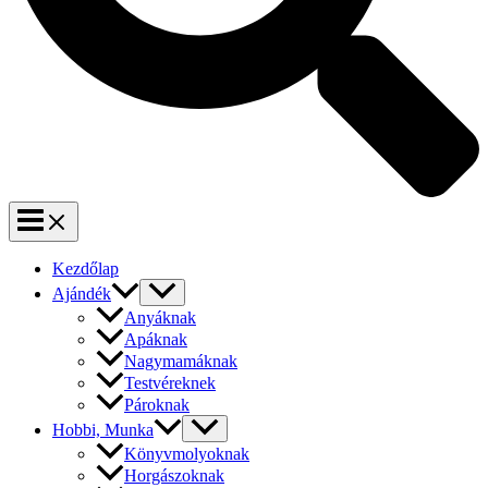
Kezdőlap
Ajándék
Anyáknak
Apáknak
Nagymamáknak
Testvéreknek
Pároknak
Hobbi, Munka
Könyvmolyoknak
Horgászoknak