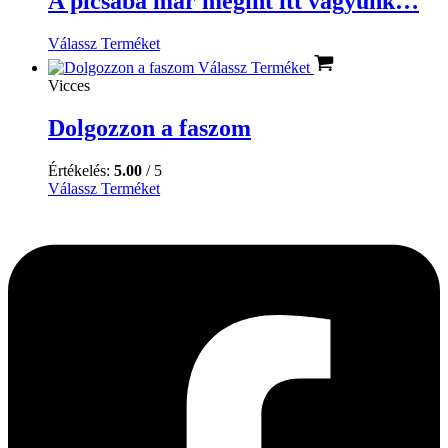
A picsába már megint itt vagyunk…
Válassz Terméket
Válassz Terméket
Vicces
Dolgozzon a faszom
Értékelés:
5.00
/ 5
Válassz Terméket