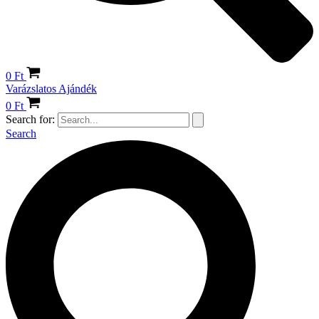
0
Ft
Varázslatos Ajándék
0
Ft
Search for:
Search