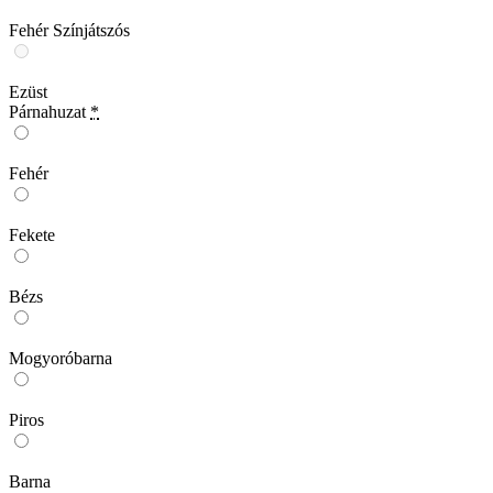
Fehér Színjátszós
Ezüst
Párnahuzat
*
Fehér
Fekete
Bézs
Mogyoróbarna
Piros
Barna