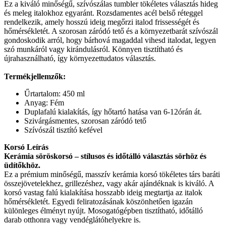
Ez a kiváló minőségű, szívószálas tumbler tökéletes választás hideg
és meleg italokhoz egyaránt. Rozsdamentes acél belső réteggel
rendelkezik, amely hosszú ideig megőrzi italod frissességét és
hőmérsékletét. A szorosan záródó tető és a környezetbarát szívószál
gondoskodik arról, hogy bárhová magaddal vihesd italodat, legyen
szó munkáról vagy kirándulásról. Könnyen tisztítható és
újrahasználható, így környezettudatos választás.
Termékjellemzők:
Űrtartalom: 450 ml
Anyag: Fém
Duplafalú kialakítás, így hőtartó hatása van 6-12órán át.
Szivárgásmentes, szorosan záródó tető
Szívószál tisztító kefével
Korsó Leírás
Kerámia söröskorsó – stílusos és időtálló választás sörhöz és
üdítőkhöz.
Ez a prémium minőségű, masszív kerámia korsó tökéletes társ baráti
összejövetelekhez, grillezéshez, vagy akár ajándéknak is kiváló. A
korsó vastag falú kialakítása hosszabb ideig megtartja az italok
hőmérsékletét. Egyedi feliratozásának köszönhetően igazán
különleges élményt nyújt. Mosogatógépben tisztítható, időtálló
darab otthonra vagy vendéglátóhelyekre is.