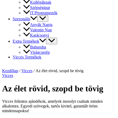
Kollégáknak
Szépségipar
IT/Programozók
Szezonális
Anyák Napja
Valentin Nap
Karácsonyi
Extra Termékek
Babaruha
Virágcserép
Vicces Termékek
Kezdőlap
/
Vicces
/ Az élet rövid, szopd be tövig
Vicces
Az élet rövid, szopd be tövig
Vicces feliratos ajándékok, amelyek mosolyt csalnak minden
alkalomra. Egyedi szövegek, tartós kivitel, garantált öröm
mindennapokra!