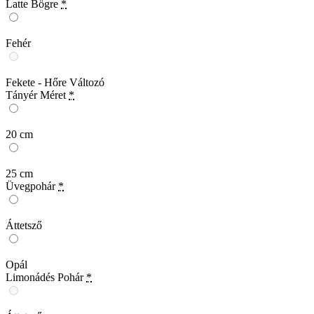
Latte Bögre
*
Fehér
Fekete - Hőre Változó
Tányér Méret
*
20 cm
25 cm
Üvegpohár
*
Áttetsző
Opál
Limonádés Pohár
*