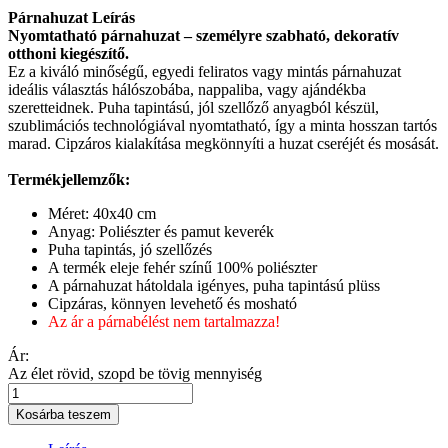
Párnahuzat Leírás
Nyomtatható párnahuzat – személyre szabható, dekoratív
otthoni kiegészítő.
Ez a kiváló minőségű, egyedi feliratos vagy mintás párnahuzat
ideális választás hálószobába, nappaliba, vagy ajándékba
szeretteidnek. Puha tapintású, jól szellőző anyagból készül,
szublimációs technológiával nyomtatható, így a minta hosszan tartós
marad. Cipzáros kialakítása megkönnyíti a huzat cseréjét és mosását.
Termékjellemzők:
Méret: 40x40 cm
Anyag: Poliészter és pamut keverék
Puha tapintás, jó szellőzés
A termék eleje fehér színű 100% poliészter
A párnahuzat hátoldala igényes, puha tapintású plüss
Cipzáras, könnyen levehető és mosható
Az ár a párnabélést nem tartalmazza!
Ár:
Az élet rövid, szopd be tövig mennyiség
Kosárba teszem