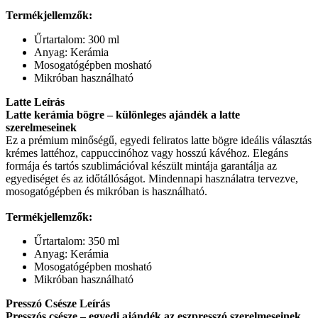
Termékjellemzők:
Űrtartalom: 300 ml
Anyag: Kerámia
Mosogatógépben mosható
Mikróban használható
Latte Leírás
Latte kerámia bögre – különleges ajándék a latte
szerelmeseinek
Ez a prémium minőségű, egyedi feliratos latte bögre ideális választás
krémes lattéhoz, cappuccinóhoz vagy hosszú kávéhoz. Elegáns
formája és tartós szublimációval készült mintája garantálja az
egyediséget és az időtállóságot. Mindennapi használatra tervezve,
mosogatógépben és mikróban is használható.
Termékjellemzők:
Űrtartalom: 350 ml
Anyag: Kerámia
Mosogatógépben mosható
Mikróban használható
Presszó Csésze Leírás
Presszós csésze – egyedi ajándék az eszpresszó szerelmeseinek.