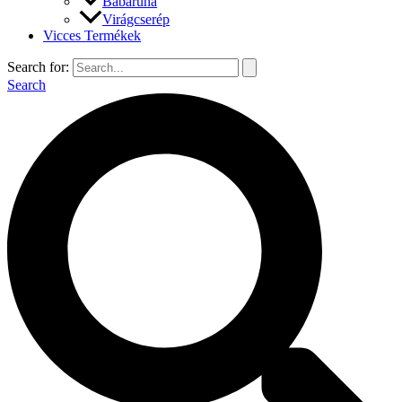
Babaruha
Virágcserép
Vicces Termékek
Search for:
Search