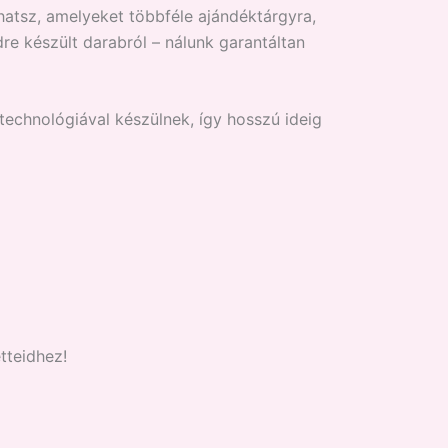
atsz, amelyeket többféle ajándéktárgyra,
re készült darabról – nálunk garantáltan
 technológiával készülnek, így hosszú ideig
tteidhez!