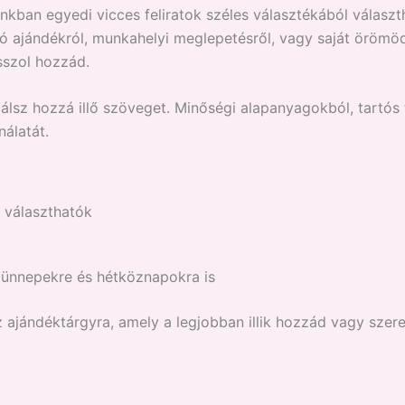
ban egyedi vicces feliratok széles választékából választh
szó ajándékról, munkahelyi meglepetésről, vagy saját örömöd
sszol hozzád.
lálsz hozzá illő szöveget. Minőségi alapanyagokból, tartós
álatát.
a választhatók
, ünnepekre és hétköznapokra is
z ajándéktárgyra, amely a legjobban illik hozzád vagy szere