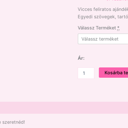
Értékelés
1
Vicces feliratos ajánd
5.00
az 5-
ből,
Egyedi szövegek, tartó
értékelés
alapján
Válassz Terméket
*
Ár:
Kosárba t
e szeretnéd!