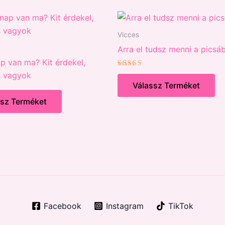
Vicces
Arra el tudsz menni a picsá
p van ma? Kit érdekel,
Értékelés:
s vagyok
5.00
Válassz Terméket
/ 5
ssz Terméket
Facebook
Instagram
TikTok