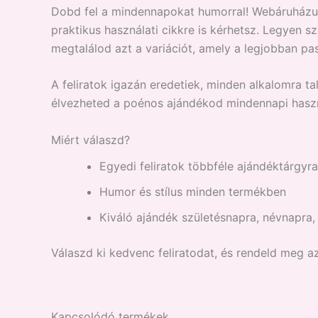
Dobd fel a mindennapokat humorral! Webáruházunk
praktikus használati cikkre is kérhetsz. Legyen 
megtalálod azt a variációt, amely a legjobban pa
A feliratok igazán eredetiek, minden alkalomra ta
élvezheted a poénos ajándékod mindennapi haszn
Miért válaszd?
Egyedi feliratok többféle ajándéktárgyr
Humor és stílus minden termékben
Kiváló ajándék születésnapra, névnapra
Válaszd ki kedvenc feliratodat, és rendeld meg a
Kapcsolódó termékek