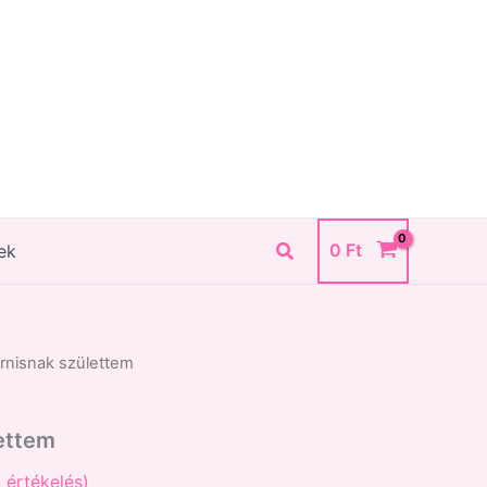
Search
0
Ft
ek
rnisnak születtem
ettem
 értékelés)