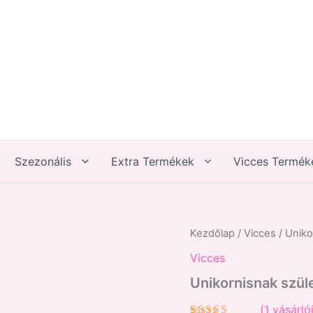
Szezonális
Extra Termékek
Vicces Termék
Unikornisnak
Kezdőlap
/
Vicces
/ Uniko
születtem
Vicces
mennyiség
Unikornisnak szül
(
1
vásárlói