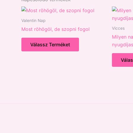
Valentin Nap
Vicces
Most röhögöl, de szopni fogol
Milyen na
Válassz Terméket
nyugdíja
Vála