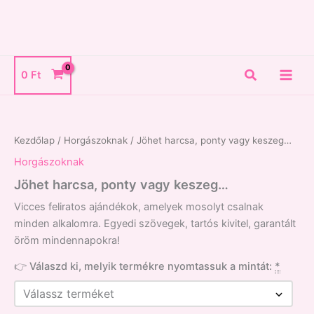
Skip
to
content
Search
0
Ft
Jöhet
harcsa,
ponty
Kezdőlap
/
Horgászoknak
/ Jöhet harcsa, ponty vagy keszeg…
vagy
keszeg...
Horgászoknak
mennyiség
Jöhet harcsa, ponty vagy keszeg…
Vicces feliratos ajándékok, amelyek mosolyt csalnak
minden alkalomra. Egyedi szövegek, tartós kivitel, garantált
öröm mindennapokra!
👉 Válaszd ki, melyik termékre nyomtassuk a mintát:
*