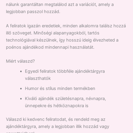
nálunk garantáltan megtalálod azt a variációt, amely a
legjobban passzol hozzád.
A feliratok igazán eredetiek, minden alkalomra találsz hozzá
illő szöveget. Minőségi alapanyagokból, tartós
technológiával készülnek, így hosszú ideig élvezheted a
poénos ajándékod mindennapi használatát.
Miért válaszd?
Egyedi feliratok többféle ajándéktárgyra
választhatók
Humor és stílus minden termékben
Kiváló ajándék születésnapra, névnapra,
ünnepekre és hétköznapokra is
Válaszd ki kedvenc feliratodat, és rendeld meg az
ajándéktárgyra, amely a legjobban illik hozzád vagy