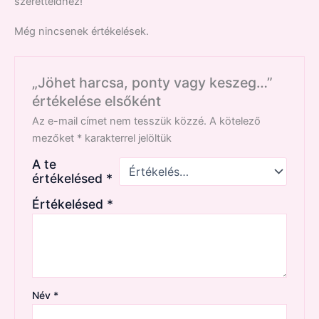
szeretteidhez!
Még nincsenek értékelések.
„Jöhet harcsa, ponty vagy keszeg…”
értékelése elsőként
Az e-mail címet nem tesszük közzé.
A kötelező
mezőket
*
karakterrel jelöltük
A te
értékelésed
*
Értékelésed
*
Név
*