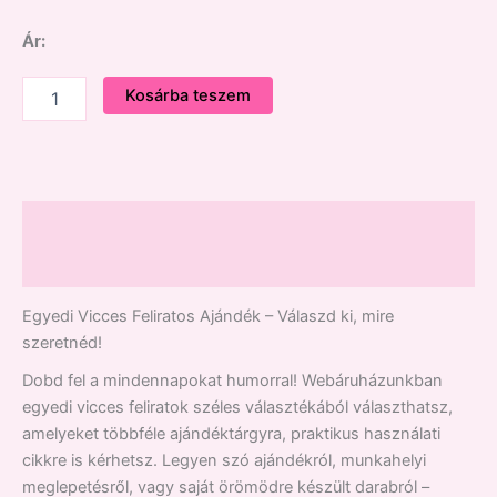
Ár:
Kosárba teszem
Leírás
Vélemények (0)
Egyedi Vicces Feliratos Ajándék – Válaszd ki, mire
szeretnéd!
Dobd fel a mindennapokat humorral! Webáruházunkban
egyedi vicces feliratok széles választékából választhatsz,
amelyeket többféle ajándéktárgyra, praktikus használati
cikkre is kérhetsz. Legyen szó ajándékról, munkahelyi
meglepetésről, vagy saját örömödre készült darabról –