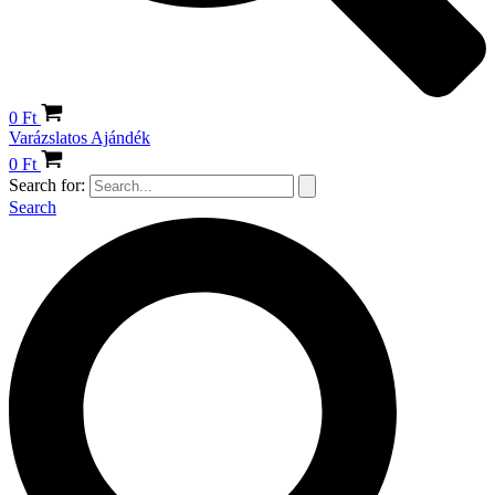
0
Ft
Varázslatos Ajándék
0
Ft
Search for:
Search