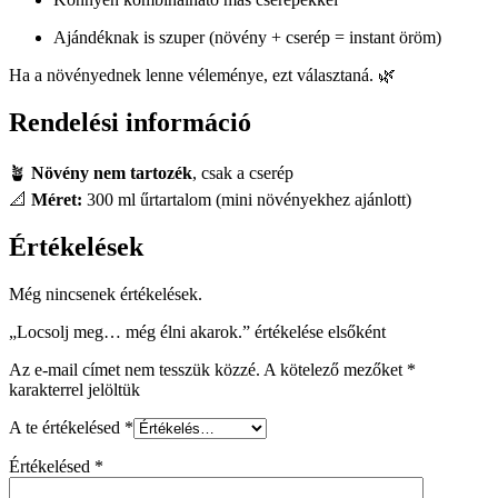
Ajándéknak is szuper (növény + cserép = instant öröm)
Ha a növényednek lenne véleménye, ezt választaná. 🌿
Rendelési információ
🪴
Növény nem tartozék
, csak a cserép
📐
Méret:
300 ml űrtartalom (mini növényekhez ajánlott)
Értékelések
Még nincsenek értékelések.
„Locsolj meg… még élni akarok.” értékelése elsőként
Az e-mail címet nem tesszük közzé.
A kötelező mezőket
*
karakterrel jelöltük
A te értékelésed
*
Értékelésed
*