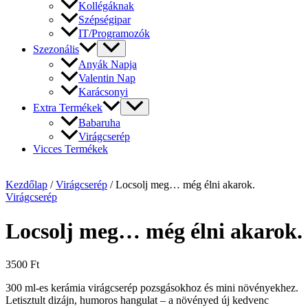
Kollégáknak
Szépségipar
IT/Programozók
Szezonális
Anyák Napja
Valentin Nap
Karácsonyi
Extra Termékek
Babaruha
Virágcserép
Vicces Termékek
Kezdőlap
/
Virágcserép
/ Locsolj meg… még élni akarok.
Virágcserép
Locsolj meg… még élni akarok.
3500
Ft
300 ml-es kerámia virágcserép pozsgásokhoz és mini növényekhez.
Letisztult dizájn, humoros hangulat – a növényed új kedvenc