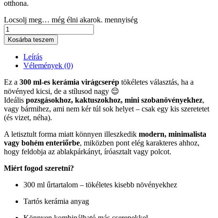
otthona.
Locsolj meg… még élni akarok. mennyiség
Kosárba teszem
Leírás
Vélemények (0)
Ez a
300 ml-es kerámia virágcserép
tökéletes választás, ha a
növényed kicsi, de a stílusod nagy 😌
Ideális
pozsgásokhoz, kaktuszokhoz, mini szobanövényekhez
,
vagy bármihez, ami nem kér túl sok helyet – csak egy kis szeretetet
(és vizet, néha).
A letisztult forma miatt könnyen illeszkedik
modern, minimalista
vagy bohém enteriőrbe
, miközben pont elég karakteres ahhoz,
hogy feldobja az ablakpárkányt, íróasztalt vagy polcot.
Miért fogod szeretni?
300 ml űrtartalom – tökéletes kisebb növényekhez
Tartós kerámia anyag
Könnyen kombinálható más cserepekkel