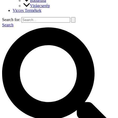
Babaruha
Virágcserép
Vicces Termékek
Search for:
Search