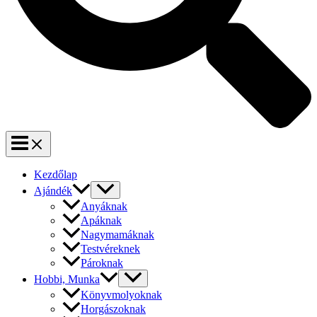
Kezdőlap
Ajándék
Anyáknak
Apáknak
Nagymamáknak
Testvéreknek
Pároknak
Hobbi, Munka
Könyvmolyoknak
Horgászoknak