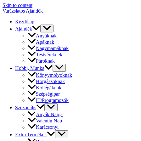
Skip to content
Varázslatos Ajándék
Kezdőlap
Ajándék
Anyáknak
Apáknak
Nagymamáknak
Testvéreknek
Pároknak
Hobbi, Munka
Könyvmolyoknak
Horgászoknak
Kollégáknak
Szépségipar
IT/Programozók
Szezonális
Anyák Napja
Valentin Nap
Karácsonyi
Extra Termékek