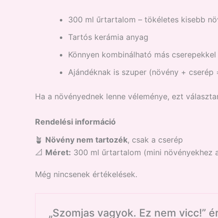
300 ml űrtartalom – tökéletes kisebb n
Tartós kerámia anyag
Könnyen kombinálható más cserepekkel
Ajándéknak is szuper (növény + cserép 
Ha a növényednek lenne véleménye, ezt választan
Rendelési információ
🪴
Növény nem tartozék
, csak a cserép
📐
Méret:
300 ml űrtartalom (mini növényekhez a
Még nincsenek értékelések.
„Szomjas vagyok. Ez nem vicc!” é