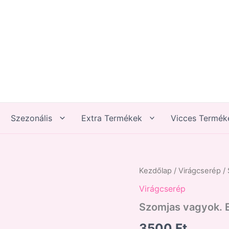
Szezonális
Extra Termékek
Vicces Termék
Szomjas
Kezdőlap
/
Virágcserép
/ 
vagyok.
Virágcserép
Ez
nem
Szomjas vagyok. 
vicc!
mennyiség
3500
Ft