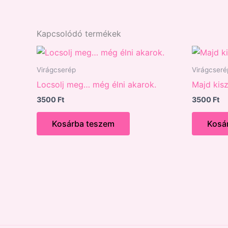
Kapcsolódó termékek
Virágcserép
Virágcseré
Locsolj meg… még élni akarok.
Majd kis
3500
Ft
3500
Ft
Kosárba teszem
Kosá