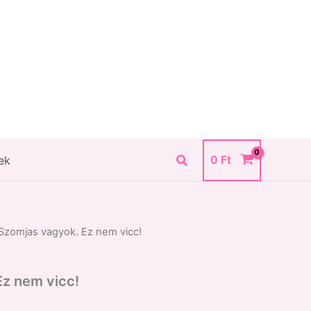
Search
0
Ft
ek
Szomjas vagyok. Ez nem vicc!
Ez nem vicc!