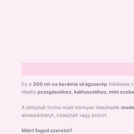
Leírás
Vélemények (0)
Ez a
300 ml-es kerámia virágcserép
tökéletes v
Ideális
pozsgásokhoz, kaktuszokhoz, mini szo
A letisztult forma miatt könnyen illeszkedik
moder
ablakpárkányt, íróasztalt vagy polcot.
Miért fogod szeretni?