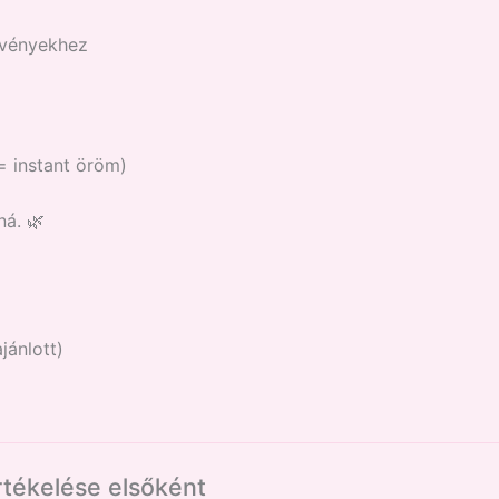
övényekhez
= instant öröm)
á. 🌿
jánlott)
rtékelése elsőként