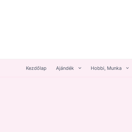
Skip
to
content
Kezdőlap
Ajándék
Hobbi, Munka