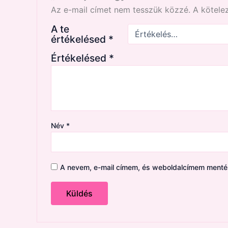
Az e-mail címet nem tesszük közzé.
A kötel
A te
értékelésed
*
Értékelésed
*
Név
*
A nevem, e-mail címem, és weboldalcímem ment