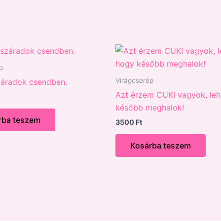
p
Virágcserép
záradok csendben.
Azt érzem CUKI vagyok, leh
később meghalok!
rba teszem
3500
Ft
Kosárba teszem