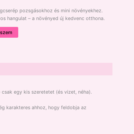
ágcserép pozsgásokhoz és mini növényekhez.
oros hangulat – a növényed új kedvenc otthona.
eszem
 csak egy kis szeretetet (és vizet, néha).
ég karakteres ahhoz, hogy feldobja az