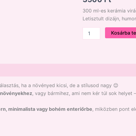
300 ml-es kerámia vir
Letisztult dizájn, hum
Kosárba t
álasztás, ha a növényed kicsi, de a stílusod nagy 😌
banövényekhez
, vagy bármihez, ami nem kér túl sok helyet –
n, minimalista vagy bohém enteriőrbe
, miközben pont el