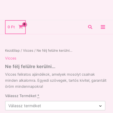
Skip
to
content
Search
0
Ft
Ne
félj
felülre
Kezdőlap
/
Vicces
/ Ne félj felülre kerülni…
kerülni...
mennyiség
Vicces
Ne félj felülre kerülni…
Vicces feliratos ajándékok, amelyek mosolyt csalnak
minden alkalomra. Egyedi szövegek, tartós kivitel, garantált
öröm mindennapokra!
Válassz Terméket
*