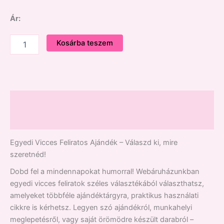
Ár:
Kosárba teszem
Leírás
Vélemények (0)
Egyedi Vicces Feliratos Ajándék – Válaszd ki, mire
szeretnéd!
Dobd fel a mindennapokat humorral! Webáruházunkban
egyedi vicces feliratok széles választékából választhatsz,
amelyeket többféle ajándéktárgyra, praktikus használati
cikkre is kérhetsz. Legyen szó ajándékról, munkahelyi
meglepetésről, vagy saját örömödre készült darabról –