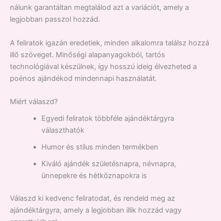
nálunk garantáltan megtalálod azt a variációt, amely a
legjobban passzol hozzád.
A feliratok igazán eredetiek, minden alkalomra találsz hozzá
illő szöveget. Minőségi alapanyagokból, tartós
technológiával készülnek, így hosszú ideig élvezheted a
poénos ajándékod mindennapi használatát.
Miért válaszd?
Egyedi feliratok többféle ajándéktárgyra
választhatók
Humor és stílus minden termékben
Kiváló ajándék születésnapra, névnapra,
ünnepekre és hétköznapokra is
Válaszd ki kedvenc feliratodat, és rendeld meg az
ajándéktárgyra, amely a legjobban illik hozzád vagy