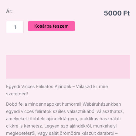
Ár:
5000 Ft
Kosárba teszem
Leírás
Vélemények (0)
Egyedi Vicces Feliratos Ajándék – Válaszd ki, mire
szeretnéd!
Dobd fel a mindennapokat humorral! Webáruházunkban
egyedi vicces feliratok széles választékából választhatsz,
amelyeket többféle ajándéktárgyra, praktikus használati
cikkre is kérhetsz. Legyen szó ajándékról, munkahelyi
meglepetésről, vagy saját örömödre készült darabról –