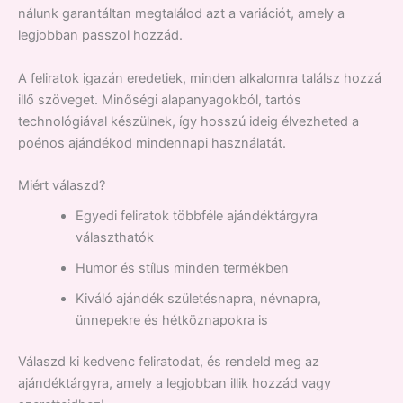
nálunk garantáltan megtalálod azt a variációt, amely a
legjobban passzol hozzád.
A feliratok igazán eredetiek, minden alkalomra találsz hozzá
illő szöveget. Minőségi alapanyagokból, tartós
technológiával készülnek, így hosszú ideig élvezheted a
poénos ajándékod mindennapi használatát.
Miért válaszd?
Egyedi feliratok többféle ajándéktárgyra
választhatók
Humor és stílus minden termékben
Kiváló ajándék születésnapra, névnapra,
ünnepekre és hétköznapokra is
Válaszd ki kedvenc feliratodat, és rendeld meg az
ajándéktárgyra, amely a legjobban illik hozzád vagy