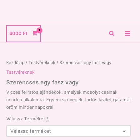
Skip
to
content
Search
6000
Ft
Szerencsés
egy
fasz
Kezdőlap
/
Testvéreknek
/ Szerencsés egy fasz vagy
vagy
mennyiség
Testvéreknek
Szerencsés egy fasz vagy
Vicces feliratos ajándékok, amelyek mosolyt csalnak
minden alkalomra. Egyedi szövegek, tartós kivitel, garantált
öröm mindennapokra!
Válassz Terméket
*