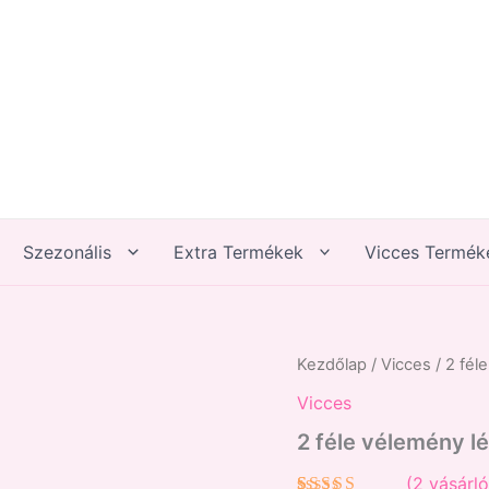
Szezonális
Extra Termékek
Vicces Termék
2
Kezdőlap
/
Vicces
/ 2 fél
féle
Vicces
vélemény
létezik...
2 féle vélemény l
mennyiség
(
2
vásárló