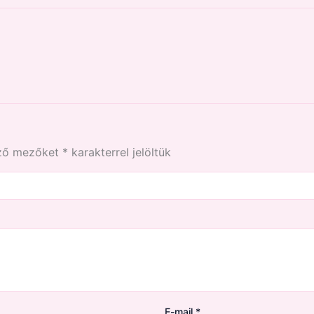
ező mezőket
*
karakterrel jelöltük
E-mail
*