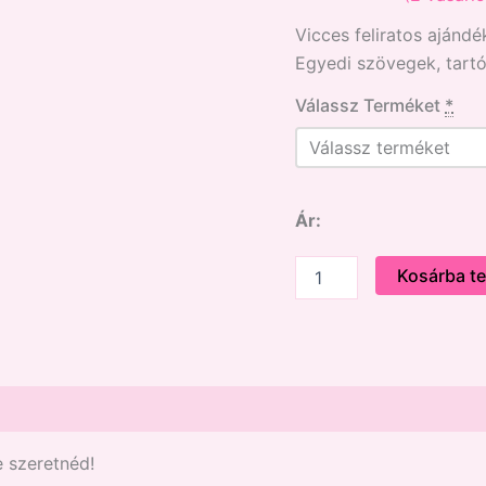
Értékelés
2
Vicces feliratos ajánd
5.00
az 5-
ből,
Egyedi szövegek, tartó
értékelés
alapján
Válassz Terméket
*
Ár:
Kosárba t
e szeretnéd!