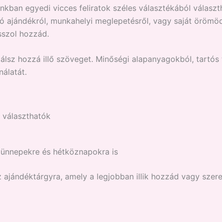
ban egyedi vicces feliratok széles választékából választh
szó ajándékról, munkahelyi meglepetésről, vagy saját örömöd
sszol hozzád.
lálsz hozzá illő szöveget. Minőségi alapanyagokból, tartós
álatát.
a választhatók
, ünnepekre és hétköznapokra is
z ajándéktárgyra, amely a legjobban illik hozzád vagy szere