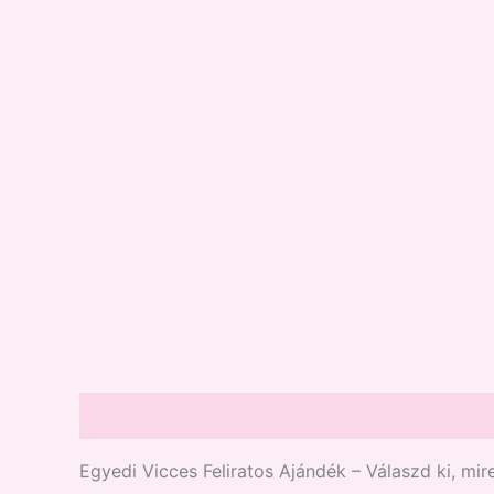
Leírás
Vélemények (2)
Egyedi Vicces Feliratos Ajándék – Válaszd ki, mir