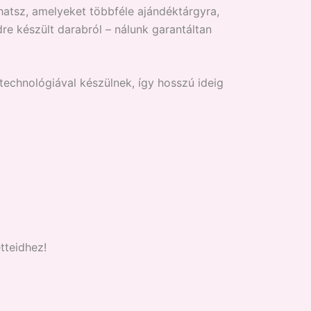
atsz, amelyeket többféle ajándéktárgyra,
re készült darabról – nálunk garantáltan
 technológiával készülnek, így hosszú ideig
tteidhez!