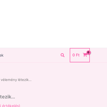
Search
0
Ft
ek
e vélemény létezik…
étezik…
i értékelés)