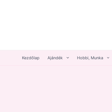
Skip
to
content
Kezdőlap
Ajándék
Hobbi, Munka