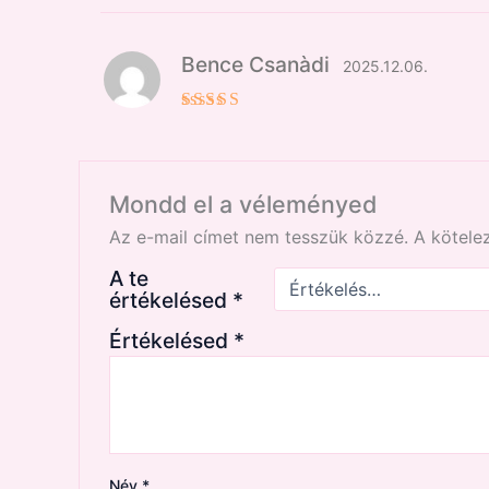
Értékelés:
5
/ 5
Bence Csanàdi
2025.12.06.
Értékelés:
5
/ 5
Mondd el a véleményed
Az e-mail címet nem tesszük közzé.
A kötel
A te
értékelésed
*
Értékelésed
*
Név
*