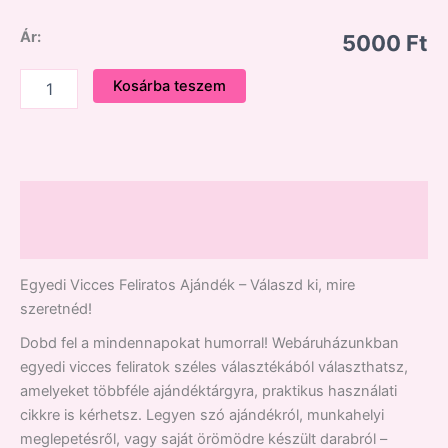
Ár:
5000 Ft
Kosárba teszem
Leírás
Vélemények (0)
Egyedi Vicces Feliratos Ajándék – Válaszd ki, mire
szeretnéd!
Dobd fel a mindennapokat humorral! Webáruházunkban
egyedi vicces feliratok széles választékából választhatsz,
amelyeket többféle ajándéktárgyra, praktikus használati
cikkre is kérhetsz. Legyen szó ajándékról, munkahelyi
meglepetésről, vagy saját örömödre készült darabról –