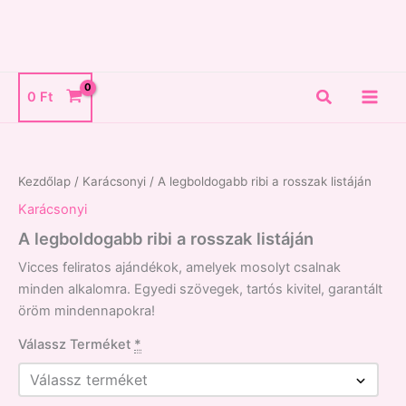
Skip
to
content
Search
0
Ft
A
legboldogabb
ribi
Kezdőlap
/
Karácsonyi
/ A legboldogabb ribi a rosszak listáján
a
rosszak
Karácsonyi
listáján
A legboldogabb ribi a rosszak listáján
mennyiség
Vicces feliratos ajándékok, amelyek mosolyt csalnak
minden alkalomra. Egyedi szövegek, tartós kivitel, garantált
öröm mindennapokra!
Válassz Terméket
*