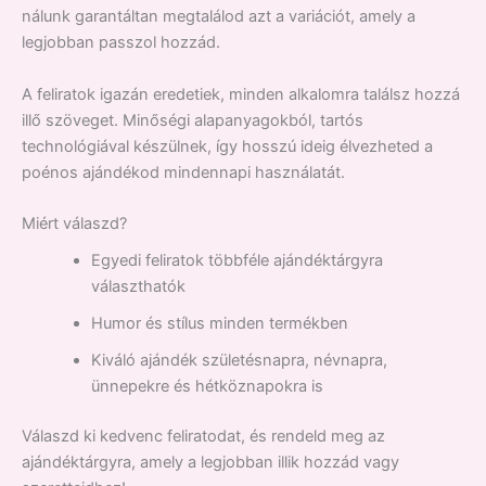
nálunk garantáltan megtalálod azt a variációt, amely a
legjobban passzol hozzád.
A feliratok igazán eredetiek, minden alkalomra találsz hozzá
illő szöveget. Minőségi alapanyagokból, tartós
technológiával készülnek, így hosszú ideig élvezheted a
poénos ajándékod mindennapi használatát.
Miért válaszd?
Egyedi feliratok többféle ajándéktárgyra
választhatók
Humor és stílus minden termékben
Kiváló ajándék születésnapra, névnapra,
ünnepekre és hétköznapokra is
Válaszd ki kedvenc feliratodat, és rendeld meg az
ajándéktárgyra, amely a legjobban illik hozzád vagy