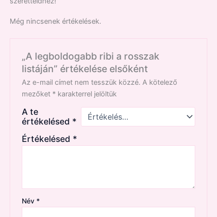
szeretteidhez!
Még nincsenek értékelések.
„A legboldogabb ribi a rosszak
listáján” értékelése elsőként
Az e-mail címet nem tesszük közzé.
A kötelező
mezőket
*
karakterrel jelöltük
A te
értékelésed
*
Értékelésed
*
Név
*