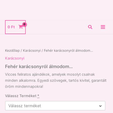
Skip
to
content
Search
0
Ft
Fehér
karácsonyról
álmodom...
Kezdőlap
/
Karácsonyi
/ Fehér karácsonyról álmodom…
mennyiség
Karácsonyi
Fehér karácsonyról álmodom…
Vicces feliratos ajándékok, amelyek mosolyt csalnak
minden alkalomra. Egyedi szövegek, tartós kivitel, garantált
öröm mindennapokra!
Válassz Terméket
*