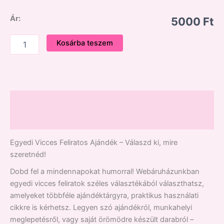
Ár:
5000 Ft
Kosárba teszem
Leírás
Vélemények (0)
Egyedi Vicces Feliratos Ajándék – Válaszd ki, mire
szeretnéd!
Dobd fel a mindennapokat humorral! Webáruházunkban
egyedi vicces feliratok széles választékából választhatsz,
amelyeket többféle ajándéktárgyra, praktikus használati
cikkre is kérhetsz. Legyen szó ajándékról, munkahelyi
meglepetésről, vagy saját örömödre készült darabról –