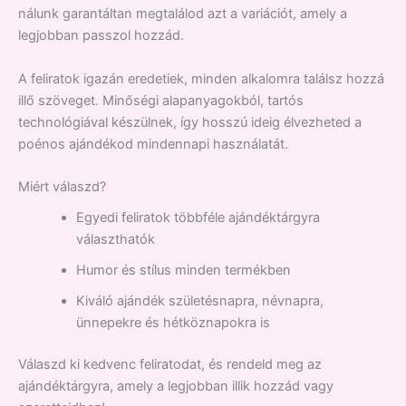
nálunk garantáltan megtalálod azt a variációt, amely a
legjobban passzol hozzád.
A feliratok igazán eredetiek, minden alkalomra találsz hozzá
illő szöveget. Minőségi alapanyagokból, tartós
technológiával készülnek, így hosszú ideig élvezheted a
poénos ajándékod mindennapi használatát.
Miért válaszd?
Egyedi feliratok többféle ajándéktárgyra
választhatók
Humor és stílus minden termékben
Kiváló ajándék születésnapra, névnapra,
ünnepekre és hétköznapokra is
Válaszd ki kedvenc feliratodat, és rendeld meg az
ajándéktárgyra, amely a legjobban illik hozzád vagy