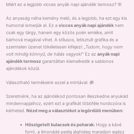
Miért ez a legjobb vicces anyák napi ajándék termosz? 🌸
Az anyaság néha kemény meló, és a legjobb, ha ezt egy kis
humorral ismerjük el. Ez a
vicces anyák napi ajándék
nem
csak egy tárgy, hanem egy közös poén emléke, amit
bárhová magával vihet. A stílusos, letisztult grafika és a
szemtelen üzenet tökéletesen kifejezi:
„Tudom, hogy nem
volt mindig könnyű, de hálás vagyok!”
Ez az
anyák napi
ajándék termosz
garantáltan kiemelkedik a sablonos
ajándékok közül.
Választható termékeink ezzel a mintával: 🎁
Szeretnénk, ha az ajándékod pontosan illeszkedne anyukád
mindennapjaihoz, ezért ezt a grafikát többféle hordozóra is
kérheted.
Nézd meg a választékot a legördülő menüben:
Hőszigetelt kulacsok és poharak:
Hogy a kávé
forró, a limonádé pedig jéghideg maradjon egész