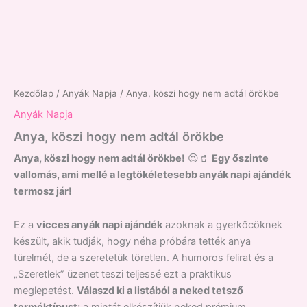
Kezdőlap
/
Anyák Napja
/ Anya, köszi hogy nem adtál örökbe
Anyák Napja
Anya, köszi hogy nem adtál örökbe
Anya, köszi hogy nem adtál örökbe!
😉🥤
Egy őszinte
vallomás, ami mellé a legtökéletesebb anyák napi ajándék
termosz jár!
Ez a
vicces anyák napi ajándék
azoknak a gyerkőcöknek
készült,
akik tudják,
hogy néha próbára tették anya
türelmét,
de a szeretetük töretlen.
A humoros felirat és a
„Szeretlek” üzenet teszi teljessé ezt a praktikus
meglepetést.
Válaszd ki a listából a neked tetsző