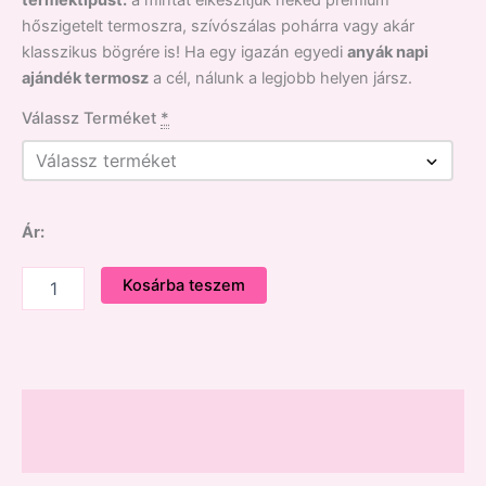
terméktípust:
a mintát elkészítjük neked prémium
hőszigetelt termoszra,
szívószálas pohárra vagy akár
klasszikus bögrére is!
Ha egy igazán egyedi
anyák napi
ajándék termosz
a cél,
nálunk a legjobb helyen jársz.
Válassz Terméket
*
Ár:
Kosárba teszem
Leírás
Vélemények (0)