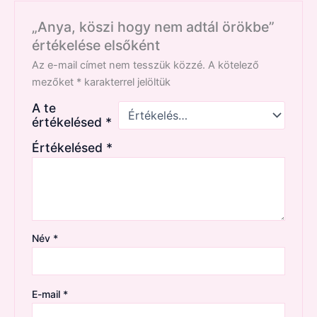
„Anya, köszi hogy nem adtál örökbe”
értékelése elsőként
Az e-mail címet nem tesszük közzé.
A kötelező
mezőket
*
karakterrel jelöltük
A te
értékelésed
*
Értékelésed
*
Név
*
E-mail
*