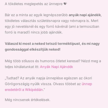
A tökéletes meglepetés az ünnepre 💝
Bár ez a minta az egyik legnépszerűbb
anyák napi ajándék
,
tökéletes választás születésnapra vagy névnapra is. Mert
egy jó nevetésnél és egy forró kávénál (ami a termoszban
forró is marad!) nincs jobb ajándék.
Válaszd ki most a neked tetsző terméktípust, és mi nagy
gondossággal elkészítjük neked!
Még több stílusos és humoros ötletet keresel? Nézd meg a
teljes kínálatunkat itt:
Anyák Napi Ajándék
„Tudtad? Az anyák napja ünneplése egészen az ókori
Görögországig nyúlik vissza. Olvass többet az
ünnep
eredetéről a Wikipédián
.”
Még nincsenek értékelések.