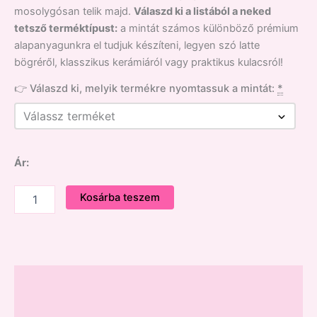
mosolygósan telik majd.
Válaszd ki a listából a neked
tetsző terméktípust:
a mintát számos különböző prémium
alapanyagunkra el tudjuk készíteni, legyen szó latte
bögréről, klasszikus kerámiáról vagy praktikus kulacsról!
👉 Válaszd ki, melyik termékre nyomtassuk a mintát:
*
Ár:
Kosárba teszem
Leírás
Vélemények (0)