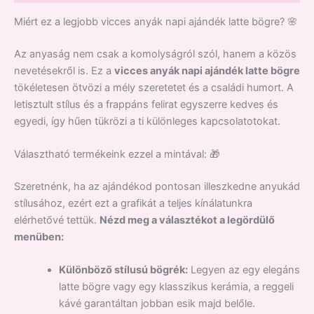
Miért ez a legjobb vicces anyák napi ajándék latte bögre? 🌸
Az anyaság nem csak a komolyságról szól, hanem a közös
nevetésekről is. Ez a
vicces anyák napi ajándék latte bögre
tökéletesen ötvözi a mély szeretetet és a családi humort. A
letisztult stílus és a frappáns felirat egyszerre kedves és
egyedi, így hűen tükrözi a ti különleges kapcsolatotokat.
Választható termékeink ezzel a mintával: 🎁
Szeretnénk, ha az ajándékod pontosan illeszkedne anyukád
stílusához, ezért ezt a grafikát a teljes kínálatunkra
elérhetővé tettük.
Nézd meg a választékot a legördülő
menüben:
Különböző stílusú bögrék:
Legyen az egy elegáns
latte bögre vagy egy klasszikus kerámia, a reggeli
kávé garantáltan jobban esik majd belőle.