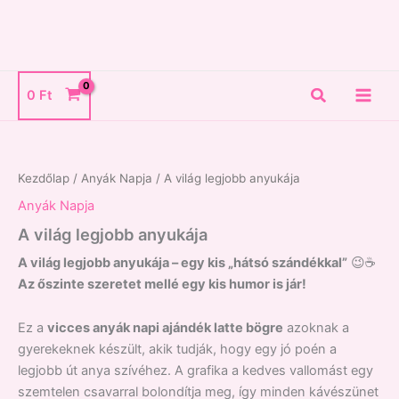
Skip
to
content
Search
0
Ft
A
világ
legjobb
Kezdőlap
/
Anyák Napja
/ A világ legjobb anyukája
anyukája
mennyiség
Anyák Napja
A világ legjobb anyukája
A világ legjobb anyukája – egy kis „hátsó szándékkal”
😉☕
Az őszinte szeretet mellé egy kis humor is jár!
Ez a
vicces anyák napi ajándék latte bögre
azoknak a
gyerekeknek készült, akik tudják, hogy egy jó poén a
legjobb út anya szívéhez. A grafika a kedves vallomást egy
szemtelen csavarral bolondítja meg, így minden kávészünet