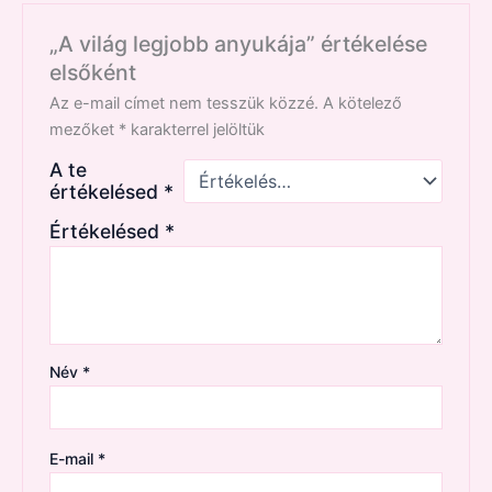
„A világ legjobb anyukája” értékelése
elsőként
Az e-mail címet nem tesszük közzé.
A kötelező
mezőket
*
karakterrel jelöltük
A te
értékelésed
*
Értékelésed
*
Név
*
E-mail
*