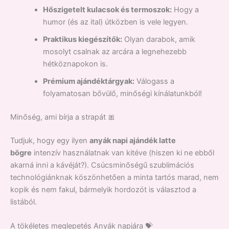
Hőszigetelt kulacsok és termoszok:
Hogy a
humor (és az ital) útközben is vele legyen.
Praktikus kiegészítők:
Olyan darabok, amik
mosolyt csalnak az arcára a legnehezebb
hétköznapokon is.
Prémium ajándéktárgyak:
Válogass a
folyamatosan bővülő, minőségi kínálatunkból!
Minőség, ami bírja a strapát 🎀
Tudjuk, hogy egy ilyen
anyák napi ajándék latte
bögre
intenzív használatnak van kitéve (hiszen ki ne ebből
akarná inni a kávéját?). Csúcsminőségű szublimációs
technológiánknak köszönhetően a minta tartós marad, nem
kopik és nem fakul, bármelyik hordozót is választod a
listából.
A tökéletes meglepetés Anyák napjára 💝