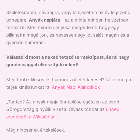
Születésnapra, névnapra, vagy kifejezetten az év legszebb
ünnepére,
Anyák napjára
– ez a minta minden helyzetben
telitalálat. Mert minden anyuka megérdemli, hogy egy
pillanatra megálljon, és nevessen egy jót saját magán és a
gyerkőc humorán.
Válaszd ki most a neked tetsző terméktípust, és mi nagy
gondossággal elkészítjük neked!
Még több stílusos és humoros ötletet keresel? Nézd meg a
teljes kínálatunkat itt:
Anyák Napi Ajándékok
„Tudtad? Az anyák napja ünneplése egészen az ókori
Görögországig nyúlik vissza. Olvass többet az
ünnep
eredetéről a Wikipédián
.”
Még nincsenek értékelések.