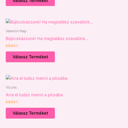
Válassz Terméket
Valentin Nap
Bújócskázzunk! Ha megtalálsz szexelünk…
Értékelés:
5.00
Válassz Terméket
/ 5
Vicces
Arra el tudsz menni a picsába
Értékelés:
5.00
Válassz Terméket
/ 5