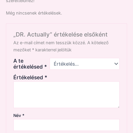
szeretteidhez!
Még nincsenek értékelések.
„DR. Actually” értékelése elsőként
Az e-mail címet nem tesszük közzé.
A kötelező
mezőket
*
karakterrel jelöltük
A te
értékelésed
*
Értékelésed
*
Név
*