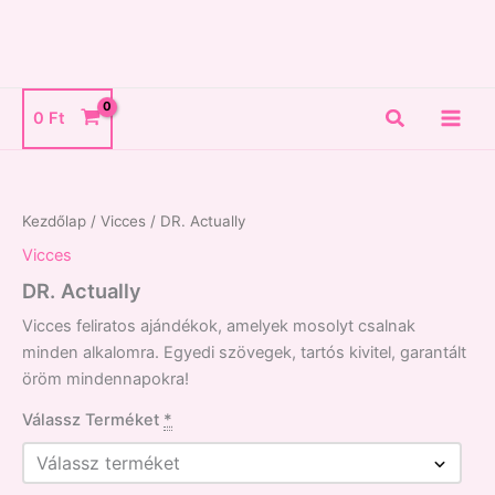
Skip
to
content
Search
0
Ft
DR.
Actually
mennyiség
Kezdőlap
/
Vicces
/ DR. Actually
Vicces
DR. Actually
Vicces feliratos ajándékok, amelyek mosolyt csalnak
minden alkalomra. Egyedi szövegek, tartós kivitel, garantált
öröm mindennapokra!
Válassz Terméket
*