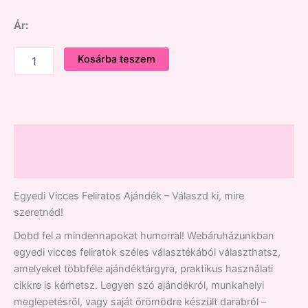
Ár:
Kosárba teszem
Leírás
Vélemények (0)
Egyedi Vicces Feliratos Ajándék – Válaszd ki, mire
szeretnéd!
Dobd fel a mindennapokat humorral! Webáruházunkban
egyedi vicces feliratok széles választékából választhatsz,
amelyeket többféle ajándéktárgyra, praktikus használati
cikkre is kérhetsz. Legyen szó ajándékról, munkahelyi
meglepetésről, vagy saját örömödre készült darabról –