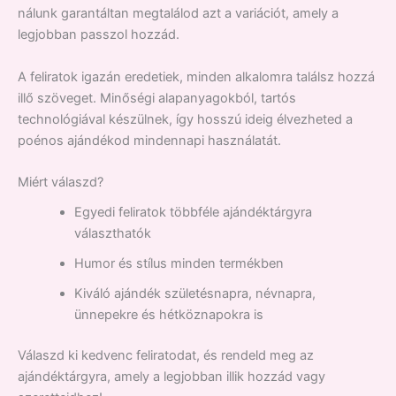
nálunk garantáltan megtalálod azt a variációt, amely a
legjobban passzol hozzád.
A feliratok igazán eredetiek, minden alkalomra találsz hozzá
illő szöveget. Minőségi alapanyagokból, tartós
technológiával készülnek, így hosszú ideig élvezheted a
poénos ajándékod mindennapi használatát.
Miért válaszd?
Egyedi feliratok többféle ajándéktárgyra
választhatók
Humor és stílus minden termékben
Kiváló ajándék születésnapra, névnapra,
ünnepekre és hétköznapokra is
Válaszd ki kedvenc feliratodat, és rendeld meg az
ajándéktárgyra, amely a legjobban illik hozzád vagy