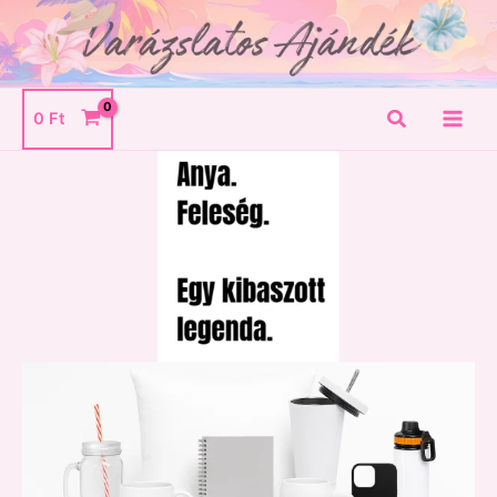
Skip
to
content
Search
0
Ft
Anya,
feleség,
egy
kibaszott
legenda.
mennyiség