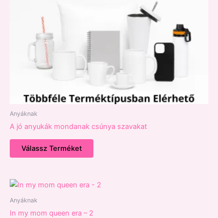
Anyáknak
A jó anyukák mondanak csúnya szavakat
Válassz Terméket
Anyáknak
In my mom queen era – 2