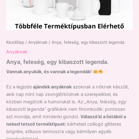
Kezdőlap
/
Anyáknak
/ Anya, feleség, egy kibaszott legenda.
Anyáknak
Anya, feleség, egy kibaszott legenda.
Vannak anyukák, és vannak a legendák!
Ez a legjobb
ajándék anyáknak
azoknak a nőknek készült,
akik nap mint nap zsonglőrködnek a szerepeikkel, és
közben megőrzik a humorukat is. Az
„Anya, feleség, egy
kibaszott legenda”
grafikánk nem finomkodik: pontosan
azt mondja, amit mindenki gondol.
Válaszd ki a listából a
neked tetsző terméktípust:
kérheted csillogó glitteres
bögrére, stílusos termoszra vagy bármilyen egyéb