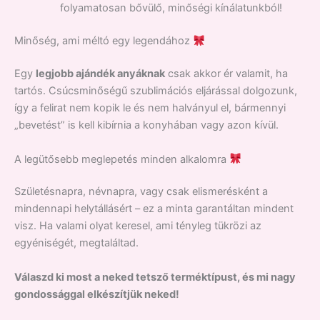
folyamatosan bővülő, minőségi kínálatunkból!
Minőség, ami méltó egy legendához
Egy
legjobb ajándék anyáknak
csak akkor ér valamit, ha
tartós. Csúcsminőségű szublimációs eljárással dolgozunk,
így a felirat nem kopik le és nem halványul el, bármennyi
„bevetést” is kell kibírnia a konyhában vagy azon kívül.
A legütősebb meglepetés minden alkalomra
Születésnapra, névnapra, vagy csak elismerésként a
mindennapi helytállásért – ez a minta garantáltan mindent
visz. Ha valami olyat keresel, ami tényleg tükrözi az
egyéniségét, megtaláltad.
Válaszd ki most a neked tetsző terméktípust, és mi nagy
gondossággal elkészítjük neked!