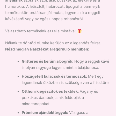
anyáknak
azoknak szól, akik büszkék az erejükre és a
humorukra. A letisztult, határozott tipográfia bármelyik
termékünkön brutálisan jól mutat, legyen szó a reggeli
kávézásról vagy az egész napos rohanásról.
Választható termékeink ezzel a mintával:
Nálunk te döntöd el, mire kerüljön ez a legendás felirat.
Nézd meg a választékot a legördülő menüben:
Glitteres és kerámia bögrék:
Hogy a reggeli kávé
is olyan ragyogó legyen, mint a tulajdonosa.
Hőszigetelt kulacsok és termoszok:
Mert egy
legendának útközben is szüksége van a frissítőre.
Otthoni kiegészítők és textilek:
Vagány és
praktikus darabok, amik feldobják a
mindennapokat.
Prémium ajándéktárgyak:
Válogass a