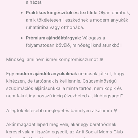
a házat.
Praktikus kiegészítők és textilek:
Olyan darabok,
amik tökéletesen illeszkednek a modern anyukák
ruhatárába vagy otthonába.
Prémium ajándéktárgyak:
Válogass a
folyamatosan bővülő, minőségi kínálatunkból!
Minőség, ami nem ismer kompromisszumot 🎀
Egy
modern ajándék anyukáknak
nemcsak jól kell, hogy
kinézzen, de tartósnak is kell lennie. Csúcsminőségű
szublimációs eljárásunkkal a minta tartós, nem kopik és
nem fakul, így hosszú ideig élvezheted a „klubtagságot”.
A legtökéletesebb meglepetés bármilyen alkalomra 🎀
Akár magadat leped meg vele, akár egy barátnődnek
keresel valami igazán egyedit, az Anti Social Moms Club