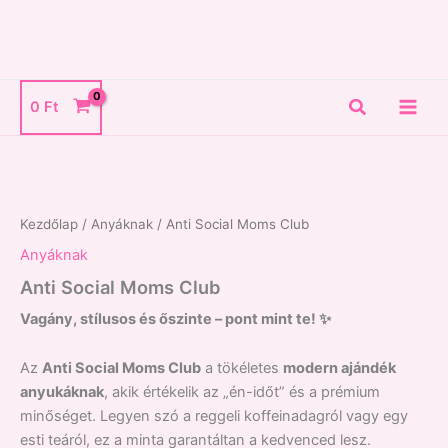
Skip
to
content
Search
0
Ft
Anti
Social
Moms
Club
mennyiség
Kezdőlap
/
Anyáknak
/ Anti Social Moms Club
Anyáknak
Anti Social Moms Club
Vagány, stílusos és őszinte – pont mint te! ✨
Az
Anti Social Moms Club
a tökéletes
modern ajándék
anyukáknak
, akik értékelik az „én-időt” és a prémium
minőséget. Legyen szó a reggeli koffeinadagról vagy egy
esti teáról, ez a minta garantáltan a kedvenced lesz.