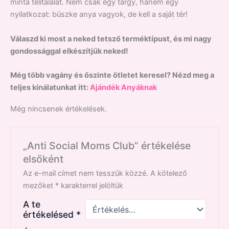
minta telitalálat. Nem csak egy tárgy, hanem egy
nyilatkozat: büszke anya vagyok, de kell a saját tér!
Válaszd ki most a neked tetsző terméktípust, és mi nagy
gondossággal elkészítjük neked!
Még több vagány és őszinte ötletet keresel? Nézd meg a
teljes kínálatunkat itt:
Ajándék Anyáknak
Még nincsenek értékelések.
„Anti Social Moms Club” értékelése
elsőként
Az e-mail címet nem tesszük közzé.
A kötelező
mezőket
*
karakterrel jelöltük
A te
értékelésed
*