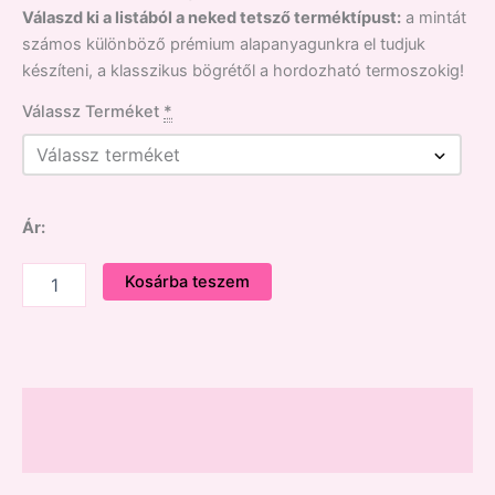
Válaszd ki a listából a neked tetsző terméktípust:
a mintát
számos különböző prémium alapanyagunkra el tudjuk
készíteni, a klasszikus bögrétől a hordozható termoszokig!
Válassz Terméket
*
Ár:
Kosárba teszem
Leírás
Vélemények (0)