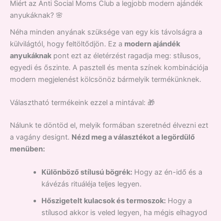
Miért az Anti Social Moms Club a legjobb modern ajándék
anyukáknak? 🌸
Néha minden anyának szüksége van egy kis távolságra a
külvilágtól, hogy feltöltődjön. Ez a
modern ajándék
anyukáknak
pont ezt az életérzést ragadja meg: stílusos,
egyedi és őszinte. A pasztell és menta színek kombinációja
modern megjelenést kölcsönöz bármelyik termékünknek.
Választható termékeink ezzel a mintával: 🎁
Nálunk te döntöd el, melyik formában szeretnéd élvezni ezt
a vagány designt.
Nézd meg a választékot a legördülő
menüben:
Különböző stílusú bögrék:
Hogy az én-idő és a
kávézás rituáléja teljes legyen.
Hőszigetelt kulacsok és termoszok:
Hogy a
stílusod akkor is veled legyen, ha mégis elhagyod