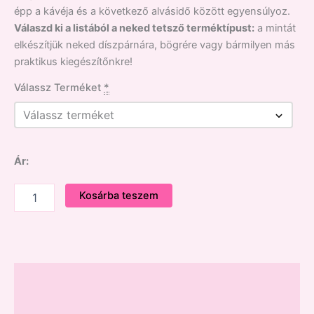
épp a kávéja és a következő alvásidő között egyensúlyoz.
Válaszd ki a listából a neked tetsző terméktípust:
a mintát
elkészítjük neked díszpárnára, bögrére vagy bármilyen más
praktikus kiegészítőnkre!
Válassz Terméket
*
Ár:
Kosárba teszem
Leírás
Vélemények (0)