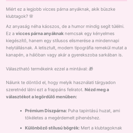
Miért ez a legjobb vicces párna anyáknak, akik büszke
klubtagok? 🌸
Az anyaság néha káoszos, de a humor mindig segít túlélni.
Ez a
vicces párna anyáknak
nemcsak egy kényelmes
kiegészítő, hanem egy stílusos elismerése a mindennapi
helytállásnak. A letisztult, modern tipográfia remekül mutat a
kanapén, a hálóban vagy akár a gyerekszoba sarkában is.
Választható termékeink ezzel a mintával: 🎁
Nálunk te döntöd el, hogy melyik használati tárgyadon
szeretnéd látni ezt a frappáns feliratot.
Nézd meg a
választékot a legördülő menüben:
Prémium Díszpárna:
Puha tapintású huzat, ami
tökéletes a megérdemelt pihenéshez.
Különböző stílusú bögrék:
Mert a klubtagoknak