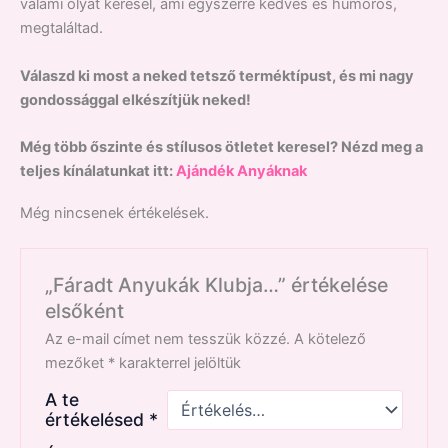
valami olyat keresel, ami egyszerre kedves és humoros,
megtaláltad.
Válaszd ki most a neked tetsző terméktípust, és mi nagy
gondossággal elkészítjük neked!
Még több őszinte és stílusos ötletet keresel? Nézd meg a
teljes kínálatunkat itt:
Ajándék Anyáknak
Még nincsenek értékelések.
„Fáradt Anyukák Klubja…” értékelése
elsőként
Az e-mail címet nem tesszük közzé.
A kötelező
mezőket
*
karakterrel jelöltük
A te
értékelésed
*