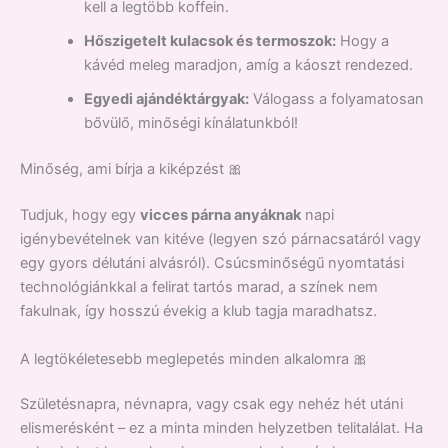
kell a legtöbb koffein.
Hőszigetelt kulacsok és termoszok:
Hogy a
kávéd meleg maradjon, amíg a káoszt rendezed.
Egyedi ajándéktárgyak:
Válogass a folyamatosan
bővülő, minőségi kínálatunkból!
Minőség, ami bírja a kiképzést 🎀
Tudjuk, hogy egy
vicces párna anyáknak
napi
igénybevételnek van kitéve (legyen szó párnacsatáról vagy
egy gyors délutáni alvásról). Csúcsminőségű nyomtatási
technológiánkkal a felirat tartós marad, a színek nem
fakulnak, így hosszú évekig a klub tagja maradhatsz.
A legtökéletesebb meglepetés minden alkalomra 🎀
Születésnapra, névnapra, vagy csak egy nehéz hét utáni
elismerésként – ez a minta minden helyzetben telitalálat. Ha