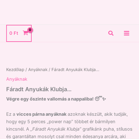
Skip
to
content
Search
0
Ft
Fáradt
Anyukák
Klubja...
mennyiség
Kezdőlap
/
Anyáknak
/ Fáradt Anyukák Klubja…
Anyáknak
Fáradt Anyukák Klubja…
Végre egy őszinte vallomás a nappaliba! 😴✨
Ez a
vicces párna anyáknak
azoknak készült, akik tudják,
hogy egy 5 perces „power nap” többet ér bármilyen
kincsnél. A
„Fáradt Anyukák Klubja”
grafikánk puha, stílusos
és garantáltan mosolyt csal minden édesanya arcára, aki