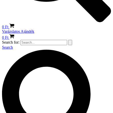
0
Ft
Varázslatos Ajándék
0
Ft
Search for:
Search