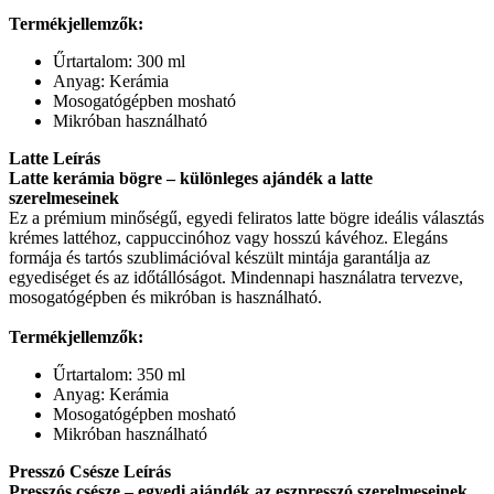
Termékjellemzők:
Űrtartalom: 300 ml
Anyag: Kerámia
Mosogatógépben mosható
Mikróban használható
Latte Leírás
Latte kerámia bögre – különleges ajándék a latte
szerelmeseinek
Ez a prémium minőségű, egyedi feliratos latte bögre ideális választás
krémes lattéhoz, cappuccinóhoz vagy hosszú kávéhoz. Elegáns
formája és tartós szublimációval készült mintája garantálja az
egyediséget és az időtállóságot. Mindennapi használatra tervezve,
mosogatógépben és mikróban is használható.
Termékjellemzők:
Űrtartalom: 350 ml
Anyag: Kerámia
Mosogatógépben mosható
Mikróban használható
Presszó Csésze Leírás
Presszós csésze – egyedi ajándék az eszpresszó szerelmeseinek.