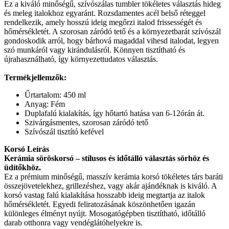
Ez a kiváló minőségű, szívószálas tumbler tökéletes választás hideg
és meleg italokhoz egyaránt. Rozsdamentes acél belső réteggel
rendelkezik, amely hosszú ideig megőrzi italod frissességét és
hőmérsékletét. A szorosan záródó tető és a környezetbarát szívószál
gondoskodik arról, hogy bárhová magaddal vihesd italodat, legyen
szó munkáról vagy kirándulásról. Könnyen tisztítható és
újrahasználható, így környezettudatos választás.
Termékjellemzők:
Űrtartalom: 450 ml
Anyag: Fém
Duplafalú kialakítás, így hőtartó hatása van 6-12órán át.
Szivárgásmentes, szorosan záródó tető
Szívószál tisztító kefével
Korsó Leírás
Kerámia söröskorsó – stílusos és időtálló választás sörhöz és
üdítőkhöz.
Ez a prémium minőségű, masszív kerámia korsó tökéletes társ baráti
összejövetelekhez, grillezéshez, vagy akár ajándéknak is kiváló. A
korsó vastag falú kialakítása hosszabb ideig megtartja az italok
hőmérsékletét. Egyedi feliratozásának köszönhetően igazán
különleges élményt nyújt. Mosogatógépben tisztítható, időtálló
darab otthonra vagy vendéglátóhelyekre is.