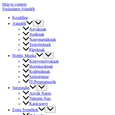
Skip to content
Varázslatos Ajándék
Kezdőlap
Ajándék
Anyáknak
Apáknak
Nagymamáknak
Testvéreknek
Pároknak
Hobbi, Munka
Könyvmolyoknak
Horgászoknak
Kollégáknak
Szépségipar
IT/Programozók
Szezonális
Anyák Napja
Valentin Nap
Karácsonyi
Extra Termékek