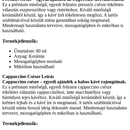
Ez a prémium minőségű, egyedi feliratos presszós csésze tökéletes
választás eszpresszóhoz vagy ristrettohoz. Kiváló minőségű
kerámiából készül, így a kávé ízét tökéletesen megőrzi. A tartós
szublimációval készült minta garantáltan sokáig megmarad.
Mindennapi használatra tervezve, mosogatógépben és mikróban is
használható.
Termékjellemzők:
Űrtartalom: 80 ml
Anyag: Kerámia
Mosogatógépben mosható
Mikróban használható
Cappuccino Csésze Leírás
Cappuccino csésze – egyedi ajándék a habos kávé rajongóinak.
Ez a prémium minőségű, egyedi feliratos cappuccino csésze
tökéletes választás cappuccinóhoz, latte macchiatóhoz vagy
bármilyen tejes kávéhoz. Kiváló minőségű kerámiából készül, így a
krémes tejhab és a kávé íze is megmarad. A tartós szublimációval
készült minta hosszú ideig dekoratív marad. Mindennapi használatra
tervezve, mosogatógépben és mikróban is használható.
Termékjellemzők: