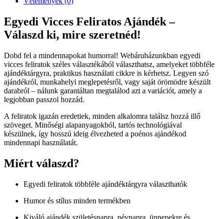
Vélemények (0)
Egyedi Vicces Feliratos Ajándék –
Válaszd ki, mire szeretnéd!
Dobd fel a mindennapokat humorral! Webáruházunkban egyedi
vicces feliratok széles választékából választhatsz, amelyeket többféle
ajándéktárgyra, praktikus használati cikkre is kérhetsz. Legyen szó
ajándékról, munkahelyi meglepetésről, vagy saját örömödre készült
darabról – nálunk garantáltan megtalálod azt a variációt, amely a
legjobban passzol hozzád.
A feliratok igazán eredetiek, minden alkalomra találsz hozzá illő
szöveget. Minőségi alapanyagokból, tartós technológiával
készülnek, így hosszú ideig élvezheted a poénos ajándékod
mindennapi használatát.
Miért válaszd?
Egyedi feliratok többféle ajándéktárgyra választhatók
Humor és stílus minden termékben
Kiváló ajándék születésnapra, névnapra, ünnepekre és