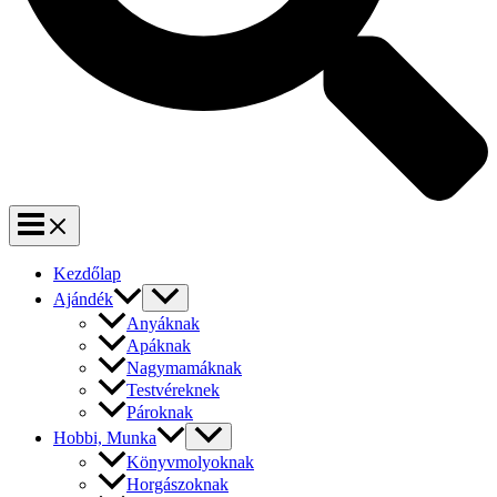
Kezdőlap
Ajándék
Anyáknak
Apáknak
Nagymamáknak
Testvéreknek
Pároknak
Hobbi, Munka
Könyvmolyoknak
Horgászoknak