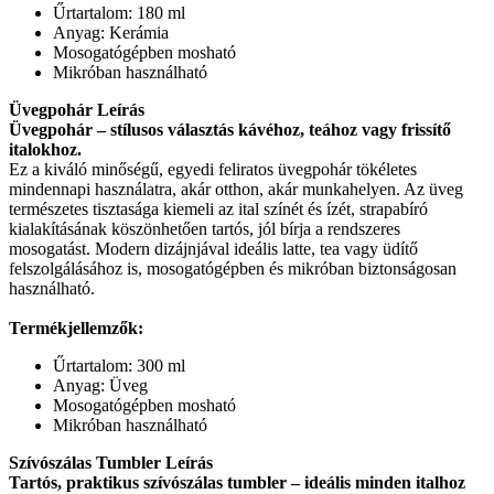
Űrtartalom: 180 ml
Anyag: Kerámia
Mosogatógépben mosható
Mikróban használható
Üvegpohár Leírás
Üvegpohár – stílusos választás kávéhoz, teához vagy frissítő
italokhoz.
Ez a kiváló minőségű, egyedi feliratos üvegpohár tökéletes
mindennapi használatra, akár otthon, akár munkahelyen. Az üveg
természetes tisztasága kiemeli az ital színét és ízét, strapabíró
kialakításának köszönhetően tartós, jól bírja a rendszeres
mosogatást. Modern dizájnjával ideális latte, tea vagy üdítő
felszolgálásához is, mosogatógépben és mikróban biztonságosan
használható.
Termékjellemzők:
Űrtartalom: 300 ml
Anyag: Üveg
Mosogatógépben mosható
Mikróban használható
Szívószálas Tumbler Leírás
Tartós, praktikus szívószálas tumbler – ideális minden italhoz