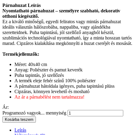
Párnahuzat Leírás
Nyomtatható párnahuzat – személyre szabható, dekoratív
otthoni kiegészítő.
Ez a kiváló minőségű, egyedi feliratos vagy mintás párnahuzat
ideális választás hálószobába, nappaliba, vagy ajándékba
szeretteidnek. Puha tapintású, jól szellőző anyagból készül,
szublimációs technológiával nyomtatható, így a minta hosszan tartós
marad. Cipzáros kialakítása megkönnyíti a huzat cseréjét és mosását.
Termékjellemzők:
Méret: 40x40 cm
Anyag: Poliészter és pamut keverék
Puha tapintás, jó szellőzés
A termék eleje fehér színű 100% poliészter
A párnahuzat hátoldala igényes, puha tapintású plüss
Cipzáras, könnyen levehető és mosható
Az ár a párnabélést nem tartalmazza!
Ár:
Programozó vagyok... mennyiség
Kosárba teszem
Leírás