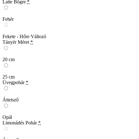
Latte Bögre
*
Fehér
Fekete - Hőre Változó
Tányér Méret
*
20 cm
25 cm
Üvegpohár
*
Áttetsző
Opál
Limonádés Pohár
*