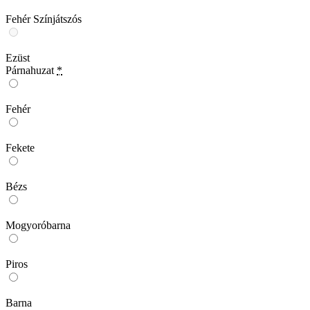
Fehér Színjátszós
Ezüst
Párnahuzat
*
Fehér
Fekete
Bézs
Mogyoróbarna
Piros
Barna