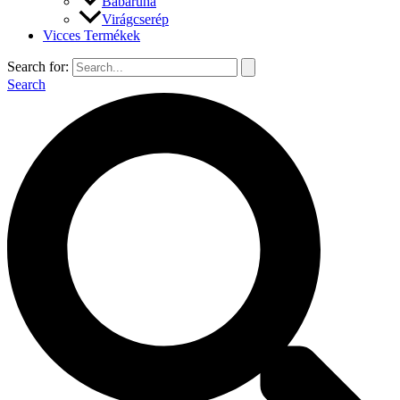
Babaruha
Virágcserép
Vicces Termékek
Search for:
Search