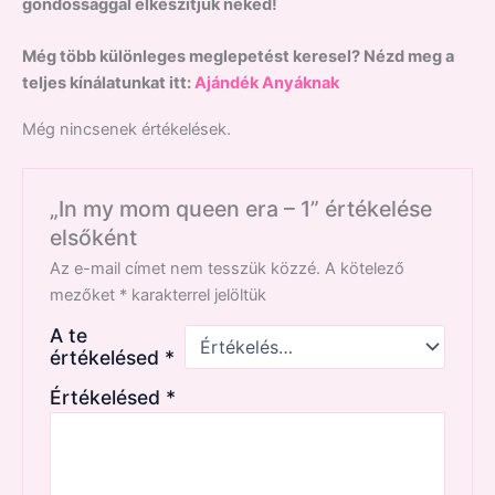
gondossággal elkészítjük neked!
Még több különleges meglepetést keresel? Nézd meg a
teljes kínálatunkat itt:
Ajándék Anyáknak
Még nincsenek értékelések.
„In my mom queen era – 1” értékelése
elsőként
Az e-mail címet nem tesszük közzé.
A kötelező
mezőket
*
karakterrel jelöltük
A te
értékelésed
*
Értékelésed
*