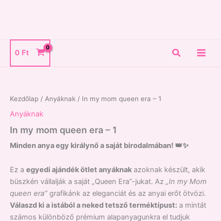
Skip
to
content
Search
0
Ft
In
my
mom
Kezdőlap
/
Anyáknak
/ In my mom queen era – 1
queen
era
Anyáknak
-
In my mom queen era – 1
1
mennyiség
Minden anya egy királynő a saját birodalmában! 👑✨
Ez a
egyedi ajándék ötlet anyáknak
azoknak készült, akik
büszkén vállalják a saját „Queen Era”-jukat. Az
„In my Mom
queen era”
grafikánk az eleganciát és az anyai erőt ötvözi.
Válaszd ki a istából a neked tetsző terméktípust:
a mintát
számos különböző prémium alapanyagunkra el tudjuk