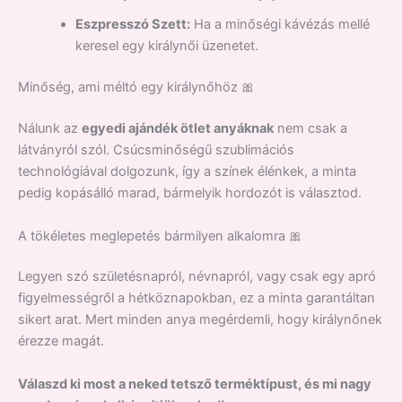
Eszpresszó Szett:
Ha a minőségi kávézás mellé
keresel egy királynői üzenetet.
Minőség, ami méltó egy királynőhöz 🎀
Nálunk az
egyedi ajándék ötlet anyáknak
nem csak a
látványról szól. Csúcsminőségű szublimációs
technológiával dolgozunk, így a színek élénkek, a minta
pedig kopásálló marad, bármelyik hordozót is választod.
A tökéletes meglepetés bármilyen alkalomra 🎀
Legyen szó születésnapról, névnapról, vagy csak egy apró
figyelmességről a hétköznapokban, ez a minta garantáltan
sikert arat. Mert minden anya megérdemli, hogy királynőnek
érezze magát.
Válaszd ki most a neked tetsző terméktípust, és mi nagy