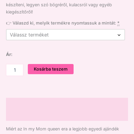
készíteni, legyen szó bögréről, kulacsról vagy egyéb
kiegészítőről!
👉 Válaszd ki, melyik termékre nyomtassuk a mintát:
*
Ár:
Kosárba teszem
Leírás
Vélemények (0)
Miért az In my Mom queen era a legjobb egyedi ajándék