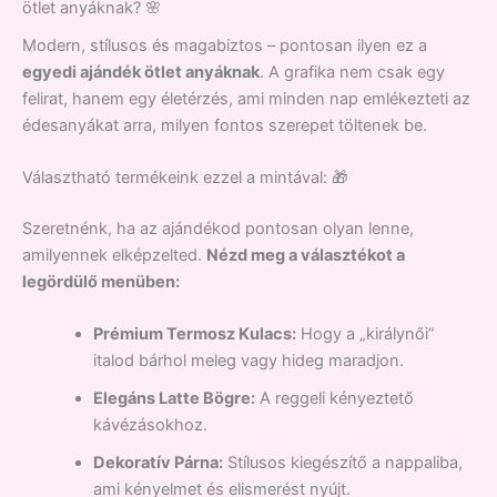
ötlet anyáknak? 🌸
Modern, stílusos és magabiztos – pontosan ilyen ez a
egyedi ajándék ötlet anyáknak
. A grafika nem csak egy
felirat, hanem egy életérzés, ami minden nap emlékezteti az
édesanyákat arra, milyen fontos szerepet töltenek be.
Választható termékeink ezzel a mintával: 🎁
Szeretnénk, ha az ajándékod pontosan olyan lenne,
amilyennek elképzelted.
Nézd meg a választékot a
legördülő menüben:
Prémium Termosz Kulacs:
Hogy a „királynői”
italod bárhol meleg vagy hideg maradjon.
Elegáns Latte Bögre:
A reggeli kényeztető
kávézásokhoz.
Dekoratív Párna:
Stílusos kiegészítő a nappaliba,
ami kényelmet és elismerést nyújt.