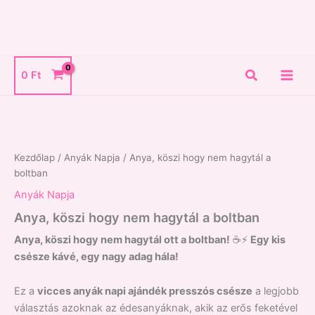
Skip
to
content
Search
0
Ft
Anya,
köszi
hogy
nem
hagytál
Kezdőlap
/
Anyák Napja
/ Anya, köszi hogy nem hagytál a
a
boltban
boltban
Anyák Napja
mennyiség
Anya, köszi hogy nem hagytál a boltban
Anya, köszi hogy nem hagytál ott a boltban!
☕⚡
Egy kis
csésze kávé, egy nagy adag hála!
Ez a
vicces anyák napi ajándék presszós csésze
a legjobb
választás azoknak az édesanyáknak, akik az erős feketével