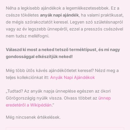
Néha a legkisebb ajándékok a legemlékezetesebbek. Ez a
csésze tökéletes
anyák napi ajándék
, ha valami praktikusat,
de mégis szórakoztatót keresel. Legyen szó születésnapról
vagy az év legszebb ünnepéről, ezzel a presszós csészével
nem tudsz melléfogni.
Válaszd ki most a neked tetsző terméktípust, és mi nagy
gondossággal elkészítjük neked!
Még több ütős kávés ajándékötletet keresel? Nézd meg a
teljes kollekciónkat itt:
Anyák Napi Ajándékok
„Tudtad? Az anyák napja ünneplése egészen az ókori
Görögországig nyúlik vissza. Olvass többet az
ünnep
eredetéről a Wikipédián
.”
Még nincsenek értékelések.