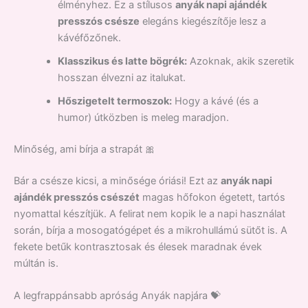
élményhez. Ez a stílusos
anyák napi ajándék
presszós csésze
elegáns kiegészítője lesz a
kávéfőzőnek.
Klasszikus és latte bögrék:
Azoknak, akik szeretik
hosszan élvezni az italukat.
Hőszigetelt termoszok:
Hogy a kávé (és a
humor) útközben is meleg maradjon.
Minőség, ami bírja a strapát 🎀
Bár a csésze kicsi, a minősége óriási! Ezt az
anyák napi
ajándék presszós csészét
magas hőfokon égetett, tartós
nyomattal készítjük. A felirat nem kopik le a napi használat
során, bírja a mosogatógépet és a mikrohullámú sütőt is. A
fekete betűk kontrasztosak és élesek maradnak évek
múltán is.
A legfrappánsabb apróság Anyák napjára 💝