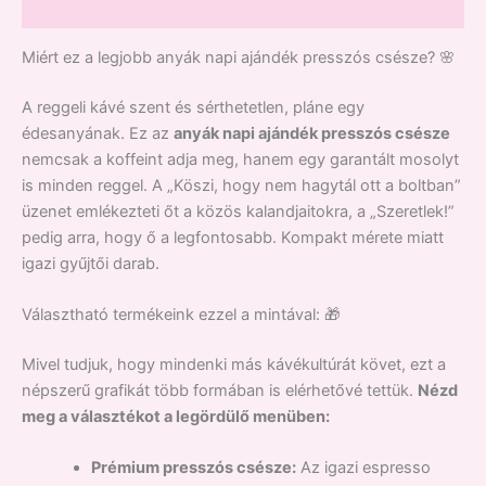
Vélemények (0)
Miért ez a legjobb anyák napi ajándék presszós csésze? 🌸
A reggeli kávé szent és sérthetetlen, pláne egy
édesanyának. Ez az
anyák napi ajándék presszós csésze
nemcsak a koffeint adja meg, hanem egy garantált mosolyt
is minden reggel. A „Köszi, hogy nem hagytál ott a boltban”
üzenet emlékezteti őt a közös kalandjaitokra, a „Szeretlek!”
pedig arra, hogy ő a legfontosabb. Kompakt mérete miatt
igazi gyűjtői darab.
Választható termékeink ezzel a mintával: 🎁
Mivel tudjuk, hogy mindenki más kávékultúrát követ, ezt a
népszerű grafikát több formában is elérhetővé tettük.
Nézd
meg a választékot a legördülő menüben:
Prémium presszós csésze:
Az igazi espresso