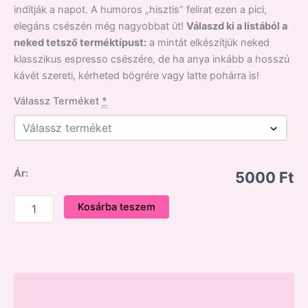
indítják a napot. A humoros „hisztis” felirat ezen a pici,
elegáns csészén még nagyobbat üt!
Válaszd ki a listából a
neked tetsző terméktípust:
a mintát elkészítjük neked
klasszikus espresso csészére, de ha anya inkább a hosszú
kávét szereti, kérheted bögrére vagy latte pohárra is!
Válassz Terméket
*
Ár:
5000 Ft
Kosárba teszem
Leírás